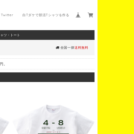
Twitter
白Tダケで部活Tシャツを作る
シャツ・トート
全国一律
送料無料
0円。