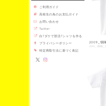
ご利用ガイド
高校生の為のお支払ガイド
お問い合わせ
Twitter
白Tダケで部活Tシャツを作る
2009_1
プライバシーポリシー
特定商取引法に基づく表記