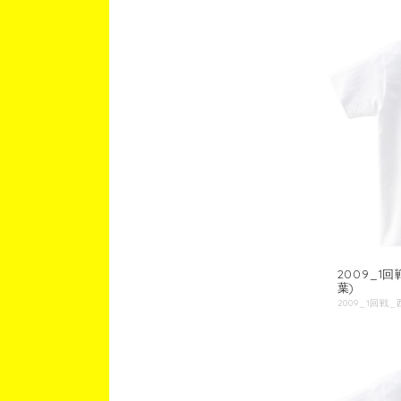
2009_1
葉)