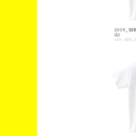
2009_1
山)