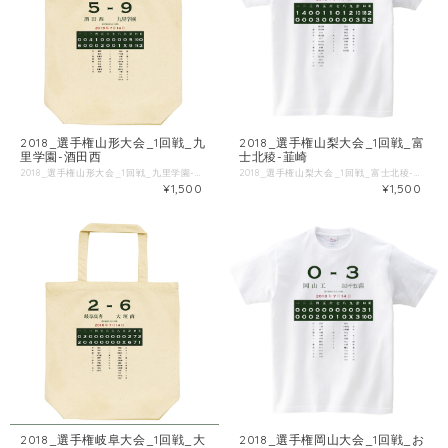
2018_選手権山形大会_1回戦_九
2018_選手権山梨大会_1回戦_富
里学園-酒田西
士北稜-韮崎
2018_選手権山形大会_1回戦_九里学園-酒田西 ■試合情報 試合名: 酒田西 - 九里学園 日付: 2018-07-14 場所: 米沢市営野球場 ■出場選手 ◯酒田西 一 岡野 [左] 二 松田 [二] 三 後藤佑 [投] 四 池内 [遊] 五 石川 [捕] 六 井上 [一] 七 高橋 [右] 八 後藤裕 [三] 九 川内 [中] ◯九里学園 一 菊田 [捕] 二 戸田悠 [二] 三 小林 [遊] 四 石川 [三] 五 鈴木清 [右] 六 坂本 [中] 七 村山 [左] 八 鈴木大 [一] 九 千葉 [投] 川上 [走] 目黒 [左] 鈴木洸 [投] ■Tシャツ特徴 Printstar 00085-CVTは、累計1.4億枚以上販売しているキングオブTシャツです。 綿100%、5.6ozの厚手生地なので、洗濯にも強いしっかりとしたTシャツです。 ブランド公式商品ページ https://tomsj.com/product/00085-CVT/ ■Tシャツ詳細 5.6oz 17/1天竺 綿100％ ・サイズ 身丈 身巾 肩巾 袖丈 S 66 49 44 19 M 70 52 47 20 L 74 55 50 22 XL 78 58 53 24 XXL 82 61 56 26 XXXL 84 64 59 26 WM 61 43 36 16 WL 64 46 38 17
2018_選手権山梨大会_1回戦_富士北稜-韮崎 ■試合情報 試合名: 富士北稜 - 韮崎 日付: 2018-07-07 場所: 山日YBS球場 ■出場選手 ◯富士北稜 一 渡辺尊 [二] 二 羽田潤 [遊] 三 片山 [右] 四 渡辺義 [中] 五 宮下 [一] 六 小山田 [左] 七 羽田光 [三] 八 佐藤 [捕] 九 渡辺祐 [投] 天野 [右] 渡辺彪 [左] 鎌倉 [一] 渡辺龍 [打] 大森 [投] ◯韮崎 一 岩元 [二] 二 斉藤 [遊] 三 渡辺 [三] 四 河内 [投] 五 古屋岬 [捕] 六 竹野 [中] 七 佐野 [右] 八 長田 [一] 九 向井郁 [左] ■Tシャツ特徴 Printstar 00085-CVTは、累計1.4億枚以上販売しているキングオブTシャツです。 綿100%、5.6ozの厚手生地なので、洗濯にも強いしっかりとしたTシャツです。 ブランド公式商品ページ https://tomsj.com/product/00085-CVT/ ■Tシャツ詳細 5.6oz 17/1天竺 綿100％ ・サイズ 身丈 身巾 肩巾 袖丈 S 66 49 44 19 M 70 52 47 20 L 74 55 50 22 XL 78 58 53 24 XXL 82 61 56 26 XXXL 84 64 59 26 WM 61 43 36 16 WL 64 46 38 17
¥1,500
¥1,500
2018_選手権岐阜大会_1回戦_大
2018_選手権岡山大会_1回戦_お