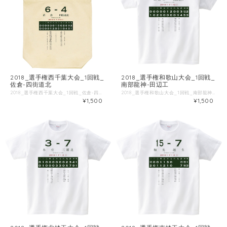
2018_選手権西千葉大会_1回戦_
2018_選手権和歌山大会_1回戦_
佐倉-四街道北
南部龍神-田辺工
2018_選手権西千葉大会_1回戦_佐倉-四街道北 ■試合情報 試合名: 佐倉 - 四街道北 日付: 2018-07-13 場所: 青葉の森スポーツプラザ野球場 ■出場選手 ◯佐倉 一 新井 [二] 二 追川 [左] 三 吉川 [捕] 四 野間口 [一] 五 上水流 [中] 六 大家 [三] 七 斎藤 [投] 八 瀬戸 [右] 九 須賀沢 [遊] 古屋 [打] 冨樫 [走] 石井 [三] 藤田 [投] 長岡 [打] 石川 [右] ◯四街道北 一 空 [右] 二 増田 [中] 三 井口 [捕] 四 和田 [一] 五 櫛引 [三] 六 原 [遊] 七 足立 [左] 八 山田 [投] 九 石川 [二] 吉井 [走] 小林 [遊] 松浦 [三] ■Tシャツ特徴 Printstar 00085-CVTは、累計1.4億枚以上販売しているキングオブTシャツです。 綿100%、5.6ozの厚手生地なので、洗濯にも強いしっかりとしたTシャツです。 ブランド公式商品ページ https://tomsj.com/product/00085-CVT/ ■Tシャツ詳細 5.6oz 17/1天竺 綿100％ ・サイズ 身丈 身巾 肩巾 袖丈 S 66 49 44 19 M 70 52 47 20 L 74 55 50 22 XL 78 58 53 24 XXL 82 61 56 26 XXXL 84 64 59 26 WM 61 43 36 16 WL 64 46 38 17
2018_選手権和歌山大会_1回戦_南部龍神-田辺工 ■試合情報 試合名: 田辺工 - 南部龍神 日付: 2018-07-12 場所: 紀三井寺公園野球場 ■出場選手 ◯田辺工 一 森 [中] 二 小田 [投] 三 黒田 [一] 四 前田 [三] 五 西村 [右] 六 畑谷 [二] 七 中家 [捕] 八 中川 [左] 九 久保 [遊] ◯南部龍神 一 中嶋 [遊] 二 富岡 [三] 三 上原 [中] 四 和田 [捕] 五 小倉 [左] 六 丸山 [一] 七 大川 [右] 八 小川 [投] 九 吉川 [二] ■Tシャツ特徴 Printstar 00085-CVTは、累計1.4億枚以上販売しているキングオブTシャツです。 綿100%、5.6ozの厚手生地なので、洗濯にも強いしっかりとしたTシャツです。 ブランド公式商品ページ https://tomsj.com/product/00085-CVT/ ■Tシャツ詳細 5.6oz 17/1天竺 綿100％ ・サイズ 身丈 身巾 肩巾 袖丈 S 66 49 44 19 M 70 52 47 20 L 74 55 50 22 XL 78 58 53 24 XXL 82 61 56 26 XXXL 84 64 59 26 WM 61 43 36 16 WL 64 46 38 17
¥1,500
¥1,500