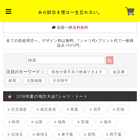
全国一律
送料無料
全ての高校球児へ。デザイン料は無料、Tシャツ代+プリント代で一枚税
込み 1500円。
注目のキーワード：
母校や選手名で検索できます
金足農
根尾
大阪桐蔭
大谷翔平
2018年夏の地方大会Tシャツ・トート
北北海道
南北海道
青森
岩手
宮城
秋田
山形
福島
茨城
栃木
北埼玉
南埼玉
東千葉
群馬
西千葉