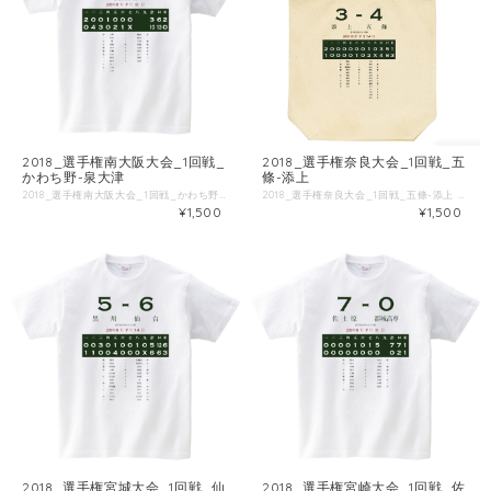
2018_選手権南大阪大会_1回戦_
2018_選手権奈良大会_1回戦_五
かわち野-泉大津
條-添上
2018_選手権南大阪大会_1回戦_かわち野-泉大津 ■試合情報 試合名: 泉大津 - かわち野 日付: 2018-07-08 場所: 久宝寺球場 ■出場選手 ◯泉大津 一 大町 [中] 二 谷田 [二] 三 岡 [右] 四 妻鹿 [左] 五 宮本 [捕] 六 川崎 [遊] 七 行竹 [投] 八 福田 [三] 九 松本 [一] 滝上 [打] 吉岡 [走] 大林 [三] ◯かわち野 一 篠原 [左] 二 飯田 [一] 三 吉村 [遊] 四 板敷 [捕] 五 北浦 [投] 六 西田 [右] 七 山下 [中] 八 桑原 [三] 九 宮田 [二] ■Tシャツ特徴 Printstar 00085-CVTは、累計1.4億枚以上販売しているキングオブTシャツです。 綿100%、5.6ozの厚手生地なので、洗濯にも強いしっかりとしたTシャツです。 ブランド公式商品ページ https://tomsj.com/product/00085-CVT/ ■Tシャツ詳細 5.6oz 17/1天竺 綿100％ ・サイズ 身丈 身巾 肩巾 袖丈 S 66 49 44 19 M 70 52 47 20 L 74 55 50 22 XL 78 58 53 24 XXL 82 61 56 26 XXXL 84 64 59 26 WM 61 43 36 16 WL 64 46 38 17
2018_選手権奈良大会_1回戦_五條-添上 ■試合情報 試合名: 添上 - 五條 日付: 2018-07-14 場所: 佐藤薬品スタジアム（県立橿原） ■出場選手 ◯添上 一 神垣 [二] 二 宇田 [遊] 三 加賀見 [投] 四 村川 [捕] 五 池田 [一] 六 中村 [左] 七 原田 [三] 八 中東 [中] 九 中田 [右] 木谷 [投] ◯五條 一 大江 [二] 二 奥田 [遊] 三 山口 [右] 四 村井 [捕] 五 坂本 [一] 六 山谷 [左] 七 岸本 [中] 八 西川 [三] 九 森尾 [投] 東中 [二] 辻 [打] 平山 [右] 道畑 [打] 梅田 [投] ■Tシャツ特徴 Printstar 00085-CVTは、累計1.4億枚以上販売しているキングオブTシャツです。 綿100%、5.6ozの厚手生地なので、洗濯にも強いしっかりとしたTシャツです。 ブランド公式商品ページ https://tomsj.com/product/00085-CVT/ ■Tシャツ詳細 5.6oz 17/1天竺 綿100％ ・サイズ 身丈 身巾 肩巾 袖丈 S 66 49 44 19 M 70 52 47 20 L 74 55 50 22 XL 78 58 53 24 XXL 82 61 56 26 XXXL 84 64 59 26 WM 61 43 36 16 WL 64 46 38 17
¥1,500
¥1,500
2018_選手権宮城大会_1回戦_仙
2018_選手権宮崎大会_1回戦_佐