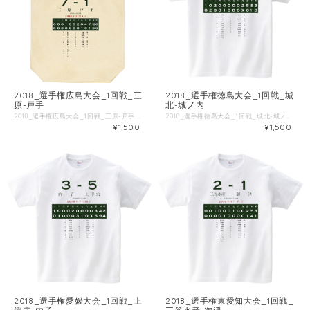
2018_選手権広島大会_1回戦_三
2018_選手権徳島大会_1回戦_城
原-戸手
北-城ノ内
2018_選手権広島大会_1回戦_三原-戸手 ■試合情報 試合名: 三原 - 戸手 日付: 2018-07-18 場所: しまなみ球場 ■出場選手 ◯三原 一 恵谷 [捕] 二 榎凌 [三] 三 土屋 [一] 四 松井 [中] 五 榎大 [投] 六 亀田 [右] 七 高崎 [遊] 八 脇村 [二] 九 大石 [左] 永原 [打] 山際 [右] 井上 [打] 平前 [右] 胡木 [打] 武田 [二] ◯戸手 一 安福 [遊] 二 宮地 [三] 三 土井裕 [二] 四 菅原 [捕] 五 若井 [一] 六 山木 [投] 七 今川 [右] 八 秀高 [左] 九 原田 [中] 光成 [投] ■Tシャツ特徴 Printstar 00085-CVTは、累計1.4億枚以上販売しているキングオブTシャツです。 綿100%、5.6ozの厚手生地なので、洗濯にも強いしっかりとしたTシャツです。 ブランド公式商品ページ https://tomsj.com/product/00085-CVT/ ■Tシャツ詳細 5.6oz 17/1天竺 綿100％ ・サイズ 身丈 身巾 肩巾 袖丈 S 66 49 44 19 M 70 52 47 20 L 74 55 50 22 XL 78 58 53 24 XXL 82 61 56 26 XXXL 84 64 59 26 WM 61 43 36 16 WL 64 46 38 17
2018_選手権徳島大会_1回戦_城北-城ノ内 ■試合情報 試合名: 城ノ内 - 城北 日付: 2018-07-14 場所: オロナミンC球場 ■出場選手 ◯城ノ内 一 吉田 [捕] 二 増田 [遊] 三 上原 [二] 四 佐竹 [中] 五 生田 [投] 六 山本 [三] 七 三河 [右] 八 田中 [一] 九 上村 [左] 岸本 [二] 青山 [打] 戸川 [走] ◯城北 一 山田 [左] 二 中吉 [三] 三 湯浅拓 [遊] 四 田中 [捕] 五 庄野 [二] 六 多田 [右] 七 里見 [一] 八 湯浅陽 [投] 九 鹿島 [中] 堀江 [左] 笹木 [投] ■Tシャツ特徴 Printstar 00085-CVTは、累計1.4億枚以上販売しているキングオブTシャツです。 綿100%、5.6ozの厚手生地なので、洗濯にも強いしっかりとしたTシャツです。 ブランド公式商品ページ https://tomsj.com/product/00085-CVT/ ■Tシャツ詳細 5.6oz 17/1天竺 綿100％ ・サイズ 身丈 身巾 肩巾 袖丈 S 66 49 44 19 M 70 52 47 20 L 74 55 50 22 XL 78 58 53 24 XXL 82 61 56 26 XXXL 84 64 59 26 WM 61 43 36 16 WL 64 46 38 17
¥1,500
¥1,500
2018_選手権愛媛大会_1回戦_上
2018_選手権東愛知大会_1回戦_