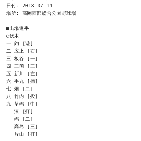
日付: 2018-07-14
場所: 高岡西部総合公園野球場
■出場選手
◯伏木
一 釣 [遊]
二 広上 [右]
三 板谷 [一]
四 三箇 [三]
五 新川 [左]
六 手丸 [捕]
七 畑 [二]
八 竹内 [投]
九 草嶋 [中]
湊 [打]
嶋 [二]
高島 [三]
片山 [打]