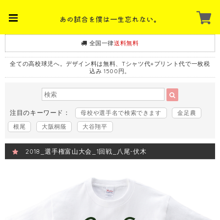
全国一律
送料無料
全ての高校球児へ。デザイン料は無料、Tシャツ代+プリント代で一枚税
込み 1500円。
注目のキーワード：
母校や選手名で検索できます
金足農
根尾
大阪桐蔭
大谷翔平
2018_選手権富山大会_1回戦_八尾-伏木