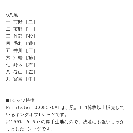
◯八尾
一 前野 [二]
二 藤野 [一]
三 竹部 [投]
四 毛利 [遊]
五 井川 [三]
六 江端 [捕]
七 鈴木 [右]
八 谷山 [左]
九 宮島 [中]
■Tシャツ特徴
Printstar 00085-CVTは、累計1.4億枚以上販売して
いるキングオブTシャツです。
綿100%、5.6ozの厚手生地なので、洗濯にも強いしっか
りとしたTシャツです。