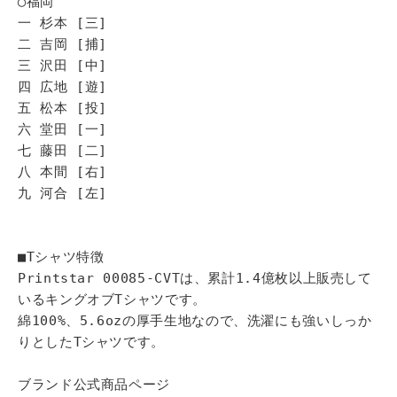
◯福岡
一 杉本 [三]
二 吉岡 [捕]
三 沢田 [中]
四 広地 [遊]
五 松本 [投]
六 堂田 [一]
七 藤田 [二]
八 本間 [右]
九 河合 [左]
■Tシャツ特徴
Printstar 00085-CVTは、累計1.4億枚以上販売して
いるキングオブTシャツです。
綿100%、5.6ozの厚手生地なので、洗濯にも強いしっか
りとしたTシャツです。
ブランド公式商品ページ