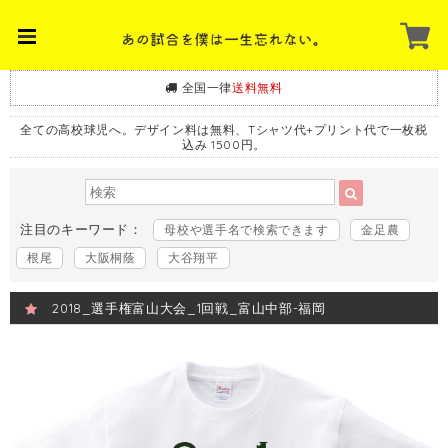
全国一律
送料無料
全ての高校球児へ。デザイン料は無料、Tシャツ代+プリント代で一枚税
込み 1500円。
注目のキーワード：
母校や選手名で検索できます
金足農
根尾
大阪桐蔭
大谷翔平
2018_選手権富山大会_1回戦_富山中部-福岡