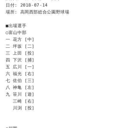
日付: 2018-07-14
場所: 高岡西部総合公園野球場
■出場選手
◯富山中部
一 花方 [中]
二 坪坂 [二]
三 上田 [投]
四 下沢 [捕]
五 広川 [一]
六 福光 [右]
七 佐伯 [三]
八 神亀 [左]
九 笹川 [遊]
三崎 [右]
川渕 [投]