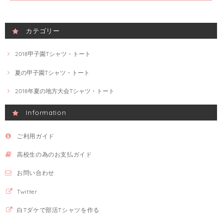
カテゴリー
2018甲子園Tシャツ・トート
夏の甲子園Tシャツ・トート
2018年夏の地方大会Tシャツ・トート
Information
ご利用ガイド
高校生の為のお支払ガイド
お問い合わせ
Twitter
白Tダケで部活Tシャツを作る