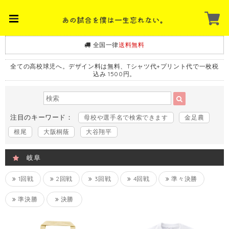
全国一律
送料無料
全ての高校球児へ。デザイン料は無料、Tシャツ代+プリント代で一枚税
込み 1500円。
注目のキーワード：
母校や選手名で検索できます
金足農
根尾
大阪桐蔭
大谷翔平
岐阜
1回戦
2回戦
3回戦
4回戦
準々決勝
準決勝
決勝