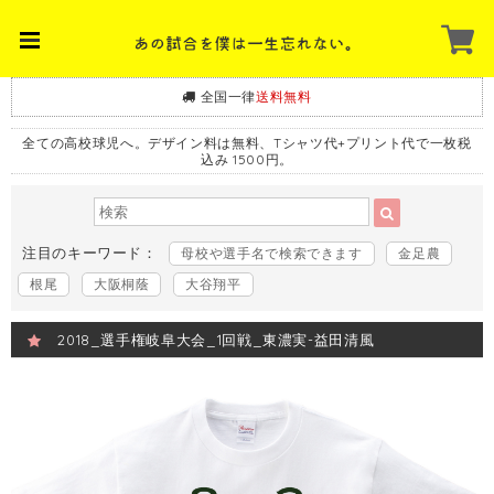
全国一律
送料無料
全ての高校球児へ。デザイン料は無料、Tシャツ代+プリント代で一枚税
込み 1500円。
注目のキーワード：
母校や選手名で検索できます
金足農
根尾
大阪桐蔭
大谷翔平
2018_選手権岐阜大会_1回戦_東濃実-益田清風