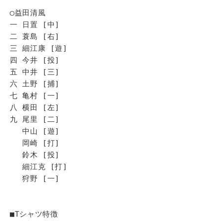
◯益田清風
一 日置 [中]
二 蓑島 [右]
三 細江康 [遊]
四 今井 [投]
五 中井 [三]
六 土野 [捕]
七 亀村 [一]
八 横田 [左]
九 尾里 [二]
中山 [遊]
岡崎 [打]
鈴木 [投]
細江克 [打]
狩野 [一]
■Tシャツ特徴