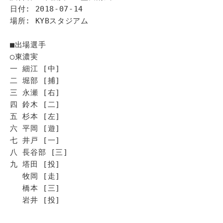
日付: 2018-07-14
場所: KYBスタジアム
■出場選手
◯東濃実
一 細江 [中]
二 堀部 [捕]
三 永瀬 [右]
四 鈴木 [二]
五 杉本 [左]
六 平岡 [遊]
七 井戸 [一]
八 長谷部 [三]
九 塔田 [投]
牧岡 [走]
橋本 [三]
岩井 [投]