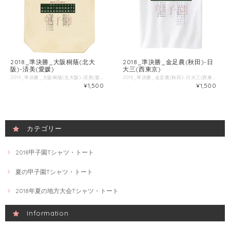
2018_準決勝_大阪桐蔭(北大
2018_準決勝_金足農(秋田)-日
阪)-済美(愛媛)
大三(西東京)
2018_準決勝_大阪桐蔭(北大阪)-済美(愛媛) ■試合情報 試合名: 済美 - 大阪桐蔭 日付: 2018-08-20 場所: 阪神甲子園球場 ■出場選手 ◯済美 一 矢野功一郞 [二] 二 中井雄也 [遊] 三 芦谷泰雅 [捕] 四 池内優一 [三] 五 伊藤駿吾 [一] 六 山口直哉 [投] 七 山田響 [左] 八 近藤海楓 [右] 九 政吉完哉 [中] 西川航生 [打] 武田大和 [右] 宇佐川輝 [打] ◯大阪桐蔭 一 宮崎仁斗 [左] 二 青地斗舞 [右] 三 中川卓也 [三] 四 藤原恭大 [中] 五 根尾昂 [遊] 六 石川瑞貴 [一] 七 山田健太 [二] 八 小泉航平 [捕] 九 柿木蓮 [投] ■Tシャツ特徴 Printstar 00085-CVTは、累計1.4億枚以上販売しているキングオブTシャツです。 綿100%、5.6ozの厚手生地なので、洗濯にも強いしっかりとしたTシャツです。 ブランド公式商品ページ https://tomsj.com/product/00085-CVT/ ■Tシャツ詳細 5.6oz 17/1天竺 綿100％ ・サイズ 身丈 身巾 肩巾 袖丈 S 66 49 44 19 M 70 52 47 20 L 74 55 50 22 XL 78 58 53 24 XXL 82 61 56 26 XXXL 84 64 59 26 WM 61 43 36 16 WL 64 46 38 17
2018_準決勝_金足農(秋田)-日大三(西東京) ■試合情報 試合名: 金足農 - 日大三 日付: 2018-08-20 場所: 阪神甲子園球場 ■出場選手 ◯金足農 一 菅原天空 [二] 二 佐々木大夢 [左] 三 吉田輝星 [投] 四 打川和輝 [三] 五 大友朝陽 [中] 六 高橋佑輔 [一] 七 菊地彪吾 [右] 八 菊地亮太 [捕] 九 斎藤璃玖 [遊] ◯日大三 一 金子凌 [三] 二 木代成 [二] 三 日置航 [遊] 四 大塚晃平 [右] 五 中村奎太 [中] 六 高木翔己 [左] 七 飯村昇大 [一] 八 佐藤英雄 [捕] 九 広沢優 [投] 井上広輝 [投] 小沢優翔 [打] 前田聖矢 [打] 河村唯人 [投] 柳沢真平 [左] ■Tシャツ特徴 Printstar 00085-CVTは、累計1.4億枚以上販売しているキングオブTシャツです。 綿100%、5.6ozの厚手生地なので、洗濯にも強いしっかりとしたTシャツです。 ブランド公式商品ページ https://tomsj.com/product/00085-CVT/ ■Tシャツ詳細 5.6oz 17/1天竺 綿100％ ・サイズ 身丈 身巾 肩巾 袖丈 S 66 49 44 19 M 70 52 47 20 L 74 55 50 22 XL 78 58 53 24 XXL 82 61 56 26 XXXL 84 64 59 26 WM 61 43 36 16 WL 64 46 38 17
¥1,500
¥1,500
カテゴリー
2018甲子園Tシャツ・トート
夏の甲子園Tシャツ・トート
2018年夏の地方大会Tシャツ・トート
Information