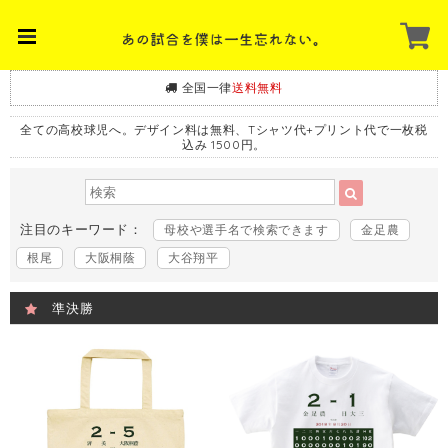
全国一律
送料無料
全ての高校球児へ。デザイン料は無料、Tシャツ代+プリント代で一枚税
込み 1500円。
注目のキーワード：
母校や選手名で検索できます
金足農
根尾
大阪桐蔭
大谷翔平
準決勝