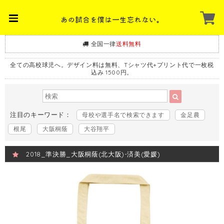
全国一律
送料無料
全ての高校球児へ。デザイン料は無料、Tシャツ代+プリント代で一枚税
込み 1500円。
注目のキーワード：
母校や選手名で検索できます
金足農
根尾
大阪桐蔭
大谷翔平
2018_準決勝_大阪桐蔭(北大阪)-済美(愛媛)