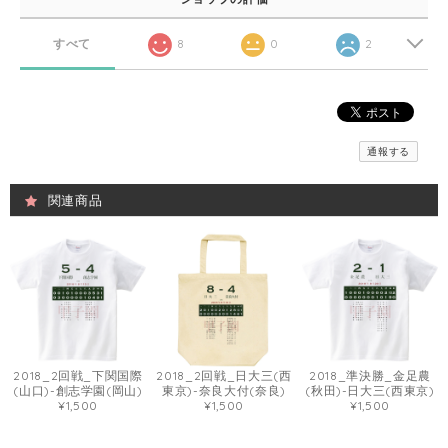
すべて
8
0
2
通報する
関連商品
2018_2回戦_下関国際
2018_2回戦_日大三(西
2018_準決勝_金足農
(山口)-創志学園(岡山)
東京)-奈良大付(奈良)
(秋田)-日大三(西東京)
¥1,500
¥1,500
¥1,500