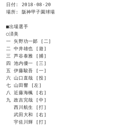
日付: 2018-08-20
場所: 阪神甲子園球場
■出場選手
◯済美
一 矢野功一郞 [二]
二 中井雄也 [遊]
三 芦谷泰雅 [捕]
四 池内優一 [三]
五 伊藤駿吾 [一]
六 山口直哉 [投]
七 山田響 [左]
八 近藤海楓 [右]
九 政吉完哉 [中]
西川航生 [打]
武田大和 [右]
宇佐川輝 [打]