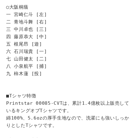
◯大阪桐蔭
一 宮崎仁斗 [左]
二 青地斗舞 [右]
三 中川卓也 [三]
四 藤原恭大 [中]
五 根尾昂 [遊]
六 石川瑞貴 [一]
七 山田健太 [二]
八 小泉航平 [捕]
九 柿木蓮 [投]
■Tシャツ特徴
Printstar 00085-CVTは、累計1.4億枚以上販売して
いるキングオブTシャツです。
綿100%、5.6ozの厚手生地なので、洗濯にも強いしっか
りとしたTシャツです。