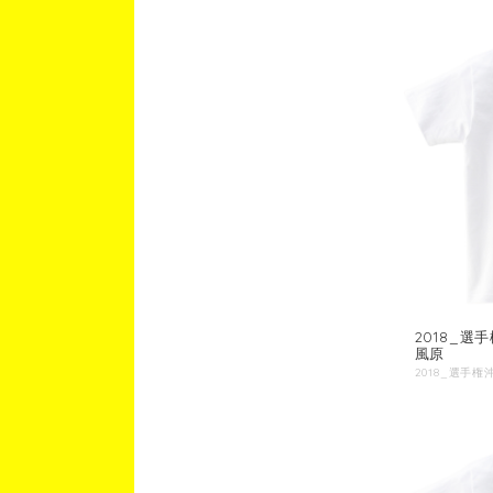
2018_選
風原