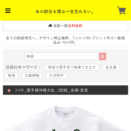
全国一律
送料無料
全ての高校球児へ。デザイン料は無料、Tシャツ代+プリント代で一枚税
込み 1500円。
注目のキーワード：
母校や選手名で検索できます
金足農
根尾
大阪桐蔭
大谷翔平
2018_選手権沖縄大会_2回戦_糸満-美里