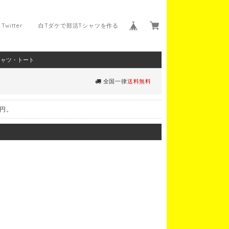
Twitter
白Tダケで部活Tシャツを作る
シャツ・トート
全国一律
送料無料
0円。