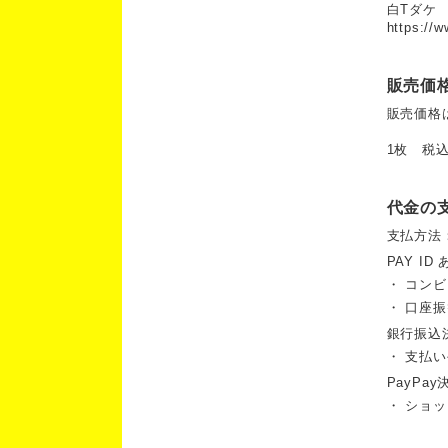
白Tダケ
https://w
販売価
販売価格
1枚 税込
代金の
支払方法
PAY ID
・ コン
・ 口座
銀行振込
・ 支払い
PayPay
・ ショ