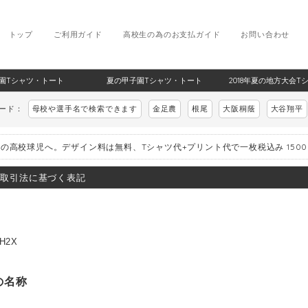
トップ
ご利用ガイド
高校生の為のお支払ガイド
お問い合わせ
甲子園Tシャツ・トート
夏の甲子園Tシャツ・トート
2018年夏の地方大会T
ワード：
母校や選手名で検索できます
金足農
根尾
大阪桐蔭
大谷翔平
の高校球児へ。デザイン料は無料、Tシャツ代+プリント代で一枚税込み 150
取引法に基づく表記
H2X
の名称