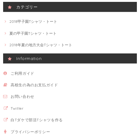
カテゴリー
2018甲子園Tシャツ・トート
夏の甲子園Tシャツ・トート
2018年夏の地方大会Tシャツ・トート
Information
ご利用ガイド
高校生の為のお支払ガイド
お問い合わせ
Twitter
白Tダケで部活Tシャツを作る
プライバシーポリシー