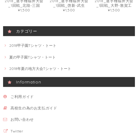
2018_選手権福井大会
2018_選手権福井大会
2018_選手権福井大会
_1回戦_北陸-三国
_1回戦_啓新-武生
_1回戦_大野-敦賀工
¥1,500
¥1,500
¥1,500
カテゴリー
2018甲子園Tシャツ・トート
夏の甲子園Tシャツ・トート
2018年夏の地方大会Tシャツ・トート
Information
ご利用ガイド
高校生の為のお支払ガイド
お問い合わせ
Twitter