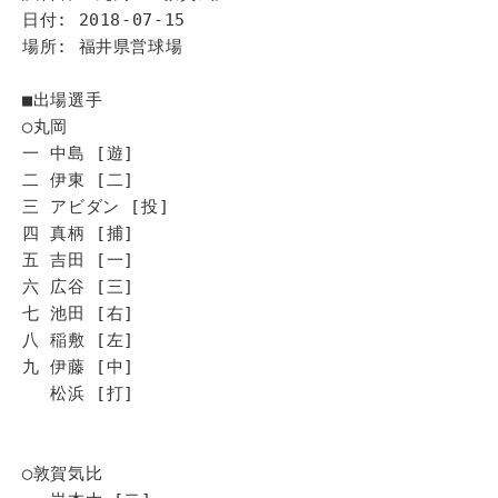
日付: 2018-07-15
場所: 福井県営球場
■出場選手
◯丸岡
一 中島 [遊]
二 伊東 [二]
三 アビダン [投]
四 真柄 [捕]
五 吉田 [一]
六 広谷 [三]
七 池田 [右]
八 稲敷 [左]
九 伊藤 [中]
松浜 [打]
◯敦賀気比