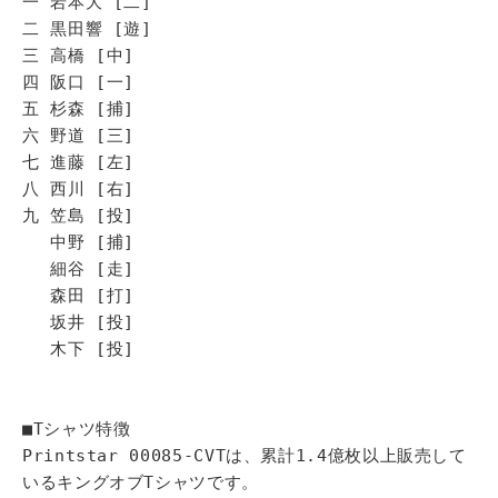
一 岩本大 [二]
二 黒田響 [遊]
三 高橋 [中]
四 阪口 [一]
五 杉森 [捕]
六 野道 [三]
七 進藤 [左]
八 西川 [右]
九 笠島 [投]
中野 [捕]
細谷 [走]
森田 [打]
坂井 [投]
木下 [投]
■Tシャツ特徴
Printstar 00085-CVTは、累計1.4億枚以上販売して
いるキングオブTシャツです。