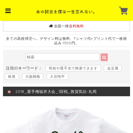
全国一律
送料無料
全ての高校球児へ。デザイン料は無料、Tシャツ代+プリント代で一枚税
込み 1500円。
注目のキーワード：
母校や選手名で検索できます
金足農
根尾
大阪桐蔭
大谷翔平
2018_選手権福井大会_1回戦_敦賀気比-丸岡