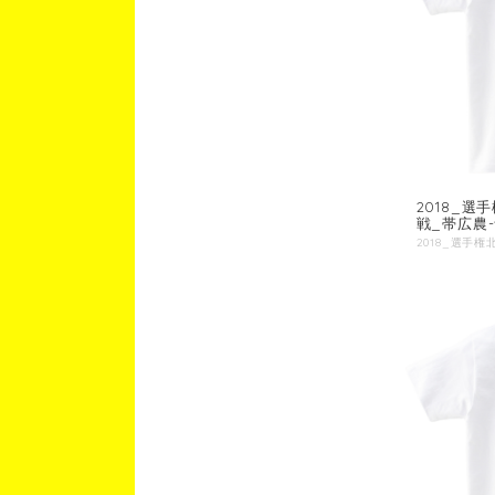
2018_選
戦_帯広農