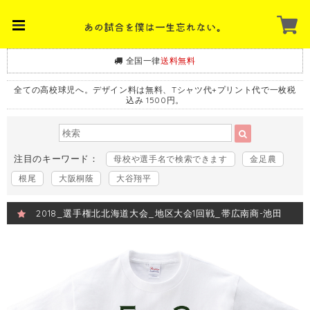
全国一律
送料無料
全ての高校球児へ。デザイン料は無料、Tシャツ代+プリント代で一枚税
込み 1500円。
注目のキーワード：
母校や選手名で検索できます
金足農
根尾
大阪桐蔭
大谷翔平
2018_選手権北北海道大会_地区大会1回戦_帯広南商-池田