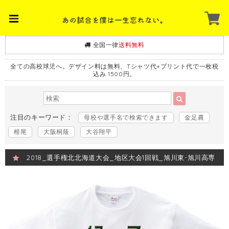
全国一律
送料無料
全ての高校球児へ。デザイン料は無料、Tシャツ代+プリント代で一枚税
込み 1500円。
注目のキーワード：
母校や選手名で検索できます
金足農
根尾
大阪桐蔭
大谷翔平
2018_選手権北北海道大会_地区大会1回戦_旭川東-旭川高専