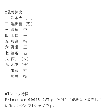
◯敦賀気比
一 岩本大 [二]
二 黒田響 [遊]
三 高橋 [中]
四 阪口 [一]
五 杉森 [捕]
六 野道 [三]
七 細谷 [右]
八 西川 [左]
九 木下 [投]
進藤 [打]
坂井 [投]
■Tシャツ特徴
Printstar 00085-CVTは、累計1.4億枚以上販売して
いるキングオブTシャツです。