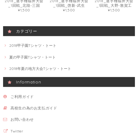
2018_選手権福井大会
2018_選手権福井大会
2018_選手権福井大会
_1回戦_北陸-三国
_1回戦_啓新-武生
_1回戦_大野-敦賀工
¥1,500
¥1,500
¥1,500
カテゴリー
2018甲子園Tシャツ・トート
夏の甲子園Tシャツ・トート
2018年夏の地方大会Tシャツ・トート
Information
ご利用ガイド
高校生の為のお支払ガイド
お問い合わせ
Twitter