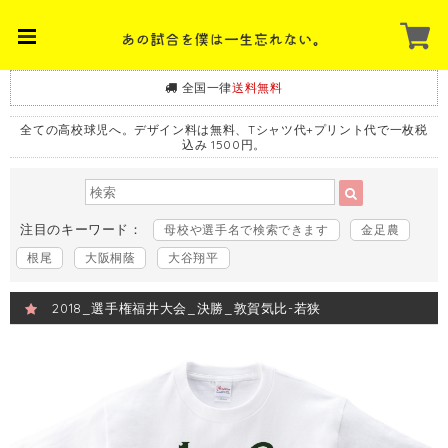
全国一律
送料無料
全ての高校球児へ。デザイン料は無料、Tシャツ代+プリント代で一枚税
込み 1500円。
注目のキーワード：
母校や選手名で検索できます
金足農
根尾
大阪桐蔭
大谷翔平
2018_選手権福井大会_決勝_敦賀気比-若狭