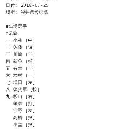
日付: 2018-07-25
場所: 福井県営球場
■出場選手
◯若狭
一 小林 [中]
二 佐藤 [遊]
三 川嶋 [三]
四 新谷 [捕]
五 有本 [二]
六 木村 [一]
七 増田 [左]
八 須賀原 [投]
九 杉山 [右]
領家 [打]
宇野 [左]
高橋 [投]
小堂 [投]