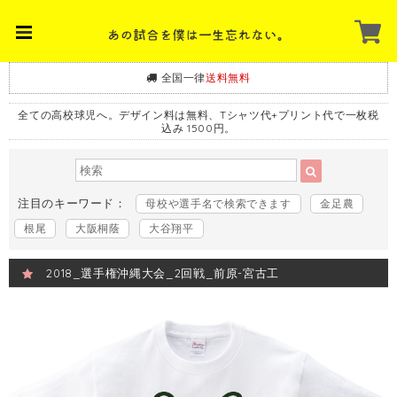
全国一律
送料無料
全ての高校球児へ。デザイン料は無料、Tシャツ代+プリント代で一枚税
込み 1500円。
注目のキーワード：
母校や選手名で検索できます
金足農
根尾
大阪桐蔭
大谷翔平
2018_選手権沖縄大会_2回戦_前原-宮古工