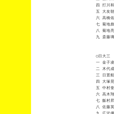
四 打川和
五 大友朝
六 高橋佑
七 菊地彪
八 菊地亮
九 斎藤璃
◯日大三
一 金子凌
二 木代成
三 日置航
四 大塚晃
五 中村奎
六 高木翔
七 飯村昇
八 佐藤英
九 広沢優