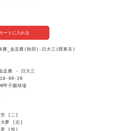
カートに入れる
準決勝_金足農(秋田)-日大三(西東京)
報
金足農 - 日大三
18-08-20
阪神甲子園球場
手
空 [二]
大夢 [左]
星 [投]