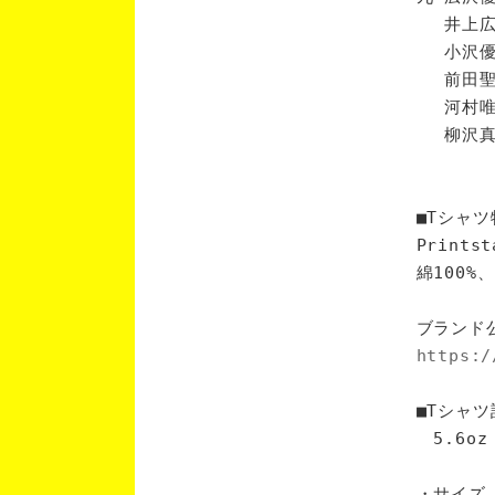
井上広輝
小沢優翔
前田聖矢
河村唯人
柳沢真平
■Tシャツ
Print
綿100
ブランド
https:/
■Tシャツ
5.6oz
・サイズ