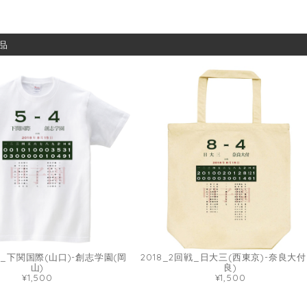
品
回戦_下関国際(山口)-創志学園(岡
2018_2回戦_日大三(西東京)-奈良大付
山)
良)
¥1,500
¥1,500