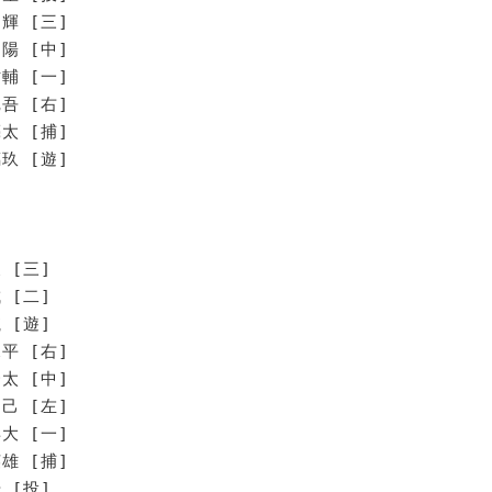
輝 [三]
陽 [中]
輔 [一]
吾 [右]
太 [捕]
玖 [遊]
 [三]
 [二]
 [遊]
平 [右]
太 [中]
己 [左]
大 [一]
雄 [捕]
 [投]