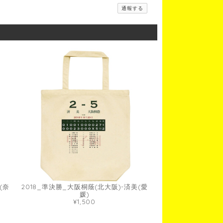
通報する
(奈
2018_準決勝_大阪桐蔭(北大阪)-済美(愛
媛)
¥1,500