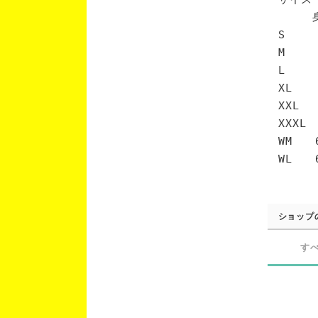
身丈 
S 6
M 7
L 7
XL 
XXL 
XXXL
WM 6
WL 6
ショップ
す