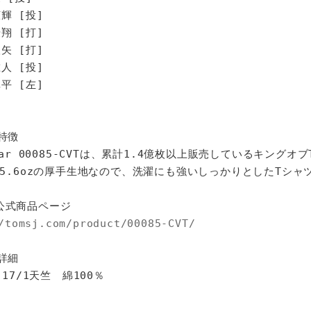
 [投]
 [打]
 [打]
 [投]
 [左]
特徴
star 00085-CVTは、累計1.4億枚以上販売しているキングオ
%、5.6ozの厚手生地なので、洗濯にも強いしっかりとしたTシャ
公式商品ページ
/tomsj.com/product/00085-CVT/
詳細
 17/1天竺 綿100％