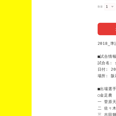
数量
2018_
■試合情
試合名: 
日付: 20
場所: 
■出場選
◯金足農
一 菅原天
二 佐々木
三 吉田輝