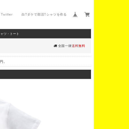
Twitter
白Tダケで部活Tシャツを作る
シャツ・トート
全国一律
送料無料
0円。