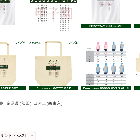
決勝_金足農(秋田)-日大三(西東京)
0