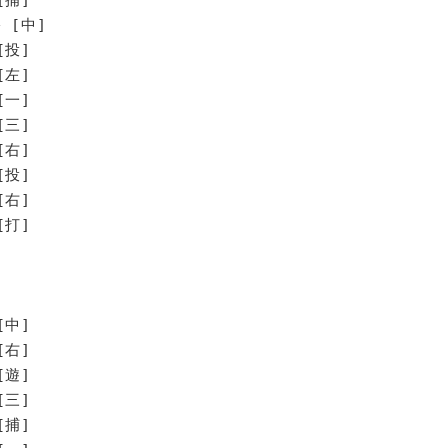
 [中]
[投]
[左]
[一]
[三]
[右]
投]
右]
打]
[中]
[右]
[遊]
[三]
[捕]