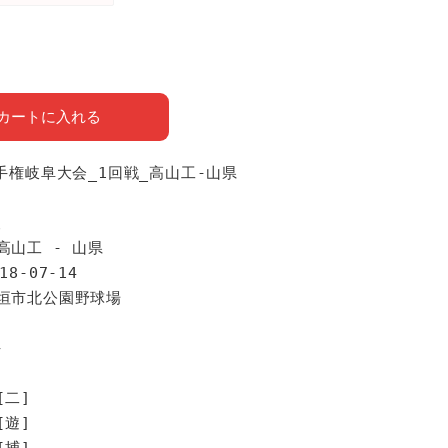
カートに入れる
選手権岐阜大会_1回戦_高山工-山県
報
高山工 - 山県
18-07-14
大垣市北公園野球場
手
[二]
[遊]
[捕]