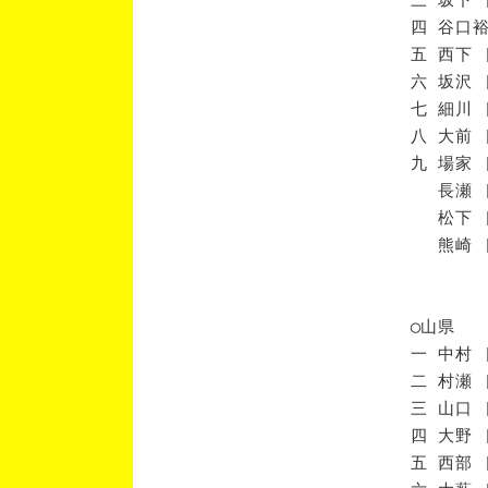
四 谷口裕
五 西下 
六 坂沢 
七 細川 
八 大前 
九 場家 
長瀬 [
松下 [
熊崎 [
◯山県
一 中村 
二 村瀬 
三 山口 
四 大野 
五 西部 