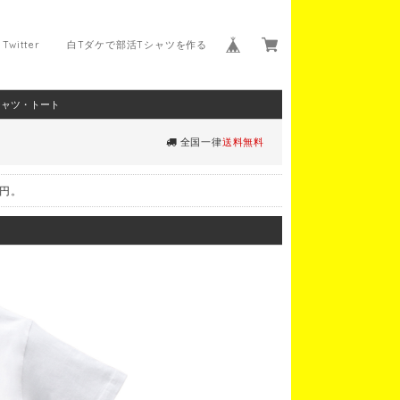
Twitter
白Tダケで部活Tシャツを作る
シャツ・トート
全国一律
送料無料
0円。