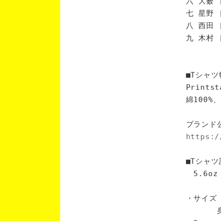
六 大薮 
七 星野 
八 西田 
九 木村 
■Tシャツ
Print
綿100
ブランド
https:/
■Tシャツ
5.6oz
・サイズ
身丈 