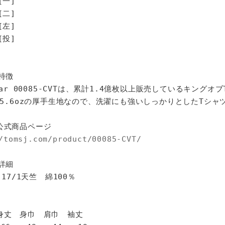
[一]
[二]
[左]
[投]
特徴
star 00085-CVTは、累計1.4億枚以上販売しているキングオ
%、5.6ozの厚手生地なので、洗濯にも強いしっかりとしたTシャ
公式商品ページ
/tomsj.com/product/00085-CVT/
詳細
 17/1天竺 綿100％
身巾 肩巾 袖丈