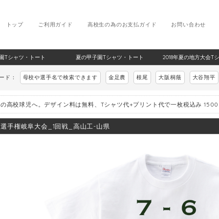
トップ
ご利用ガイド
高校生の為のお支払ガイド
お問い合わせ
甲子園Tシャツ・トート
夏の甲子園Tシャツ・トート
2018年夏の地方大会T
ワード：
母校や選手名で検索できます
金足農
根尾
大阪桐蔭
大谷翔平
の高校球児へ。デザイン料は無料、Tシャツ代+プリント代で一枚税込み 150
8_選手権岐阜大会_1回戦_高山工-山県