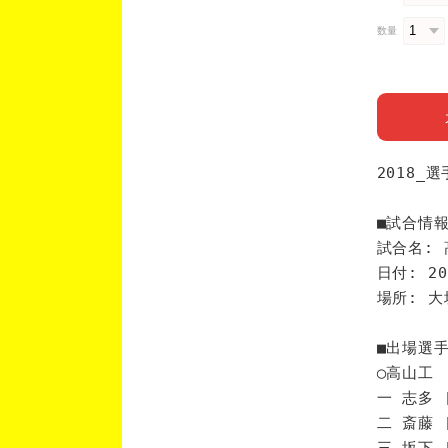
数量
2018_
■試合情
試合名: 
日付: 20
場所: 
■出場選
◯高山工
一 志多 
二 斎藤 
三 坂下 