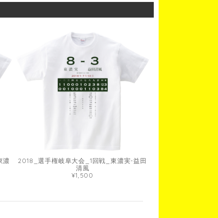
東濃
2018_選手権岐阜大会_1回戦_東濃実-益田
清風
¥1,500