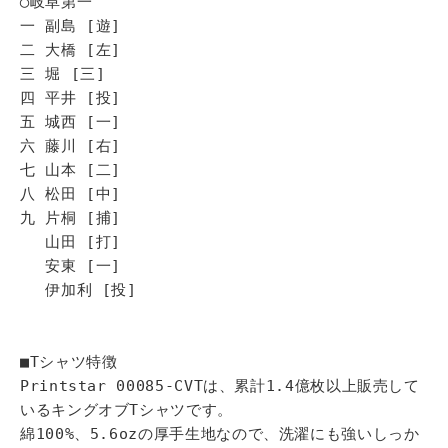
◯岐阜第一
一 副島 [遊]
二 大橋 [左]
三 堀 [三]
四 平井 [投]
五 城西 [一]
六 藤川 [右]
七 山本 [二]
八 松田 [中]
九 片桐 [捕]
山田 [打]
安東 [一]
伊加利 [投]
■Tシャツ特徴
Printstar 00085-CVTは、累計1.4億枚以上販売して
いるキングオブTシャツです。
綿100%、5.6ozの厚手生地なので、洗濯にも強いしっか