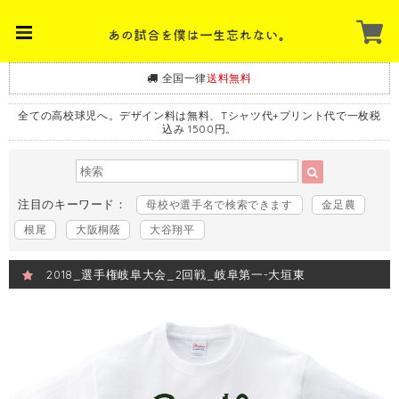
全国一律
送料無料
全ての高校球児へ。デザイン料は無料、Tシャツ代+プリント代で一枚税
込み 1500円。
注目のキーワード：
母校や選手名で検索できます
金足農
根尾
大阪桐蔭
大谷翔平
2018_選手権岐阜大会_2回戦_岐阜第一-大垣東