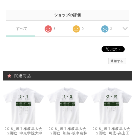
ショップの評価
すべて
8
0
2
通報する
関連商品
2018_選手権岐阜大会
2018_選手権岐阜大会
2018_選手権岐阜大会
_2回戦_中京学院大中
_2回戦_加納-岐阜農林
_2回戦_可児-高山工