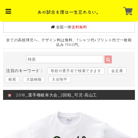
全国一律
送料無料
全ての高校球児へ。デザイン料は無料、Tシャツ代+プリント代で一枚税
込み 1500円。
注目のキーワード：
母校や選手名で検索できます
金足農
根尾
大阪桐蔭
大谷翔平
2018_選手権岐阜大会_2回戦_可児-高山工