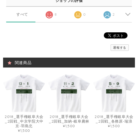
ショップの評価
すべて
8
0
2
通報する
関連商品
2018_選手権岐阜大会
2018_選手権岐阜大会
2018_選手権岐阜大会
_2回戦_中京学院大中
_2回戦_加納-岐阜農林
_2回戦_各務原-瑞浪
京-羽島北
¥1,500
¥1,500
¥1,500