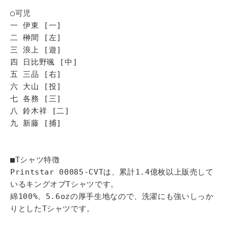
◯可児
一 伊東 [一]
二 榊間 [左]
三 浪上 [遊]
四 日比野颯 [中]
五 三品 [右]
六 大山 [投]
七 各務 [三]
八 鈴木祥 [二]
九 新藤 [捕]
■Tシャツ特徴
Printstar 00085-CVTは、累計1.4億枚以上販売して
いるキングオブTシャツです。
綿100%、5.6ozの厚手生地なので、洗濯にも強いしっか
りとしたTシャツです。