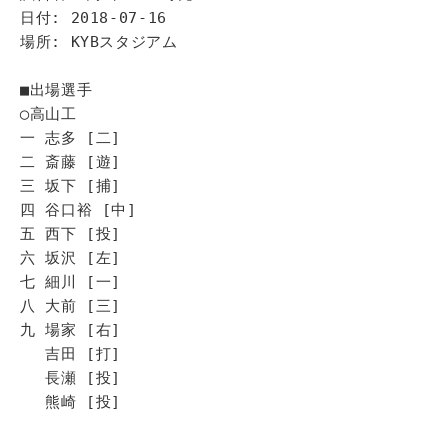
日付: 2018-07-16
場所: KYBスタジアム
■出場選手
◯高山工
一 志多 [二]
二 斎藤 [遊]
三 坂下 [捕]
四 谷口裕 [中]
五 西下 [投]
六 坂沢 [左]
七 細川 [一]
八 大前 [三]
九 場家 [右]
吉田 [打]
長瀬 [投]
熊崎 [投]