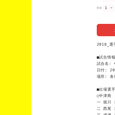
数量
2018_
■試合情
試合名: 
日付: 20
場所: 
■出場選
◯中津商
一 堀川 
二 西尾 
三 成瀬 