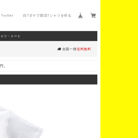
Twitter
白Tダケで部活Tシャツを作る
シャツ・トート
全国一律
送料無料
0円。