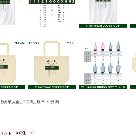
手権岐阜大会_2回戦_岐阜-中津商
0