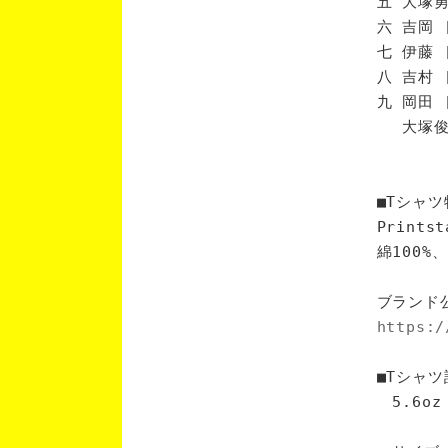
五 大塚勇
六 吉岡 
七 伊藤 
八 吉村 
九 岡田 
大塚俊 
■Tシャツ
Print
綿100
ブランド
https:/
■Tシャツ
5.6oz