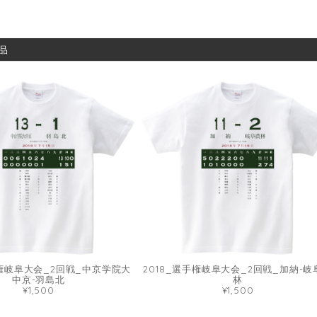
品
手権岐阜大会_2回戦_中京学院大
2018_選手権岐阜大会_2回戦_加納-岐
中京-羽島北
林
¥1,500
¥1,500