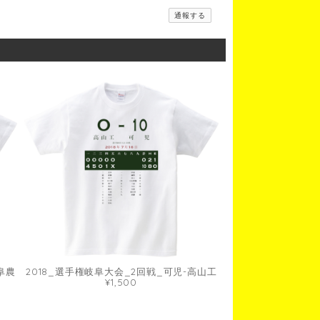
通報する
阜農
2018_選手権岐阜大会_2回戦_可児-高山工
¥1,500