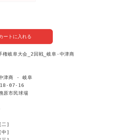
カートに入れる
選手権岐阜大会_2回戦_岐阜-中津商
報
中津商 - 岐阜
18-07-16
各務原市民球場
手
[二]
[中]
[三]