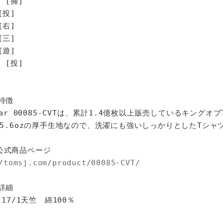
 [捕]
[投]
[右]
[三]
[遊]
[投]
特徴
star 00085-CVTは、累計1.4億枚以上販売しているキングオ
%、5.6ozの厚手生地なので、洗濯にも強いしっかりとしたTシャ
公式商品ページ
/tomsj.com/product/00085-CVT/
詳細
 17/1天竺 綿100％