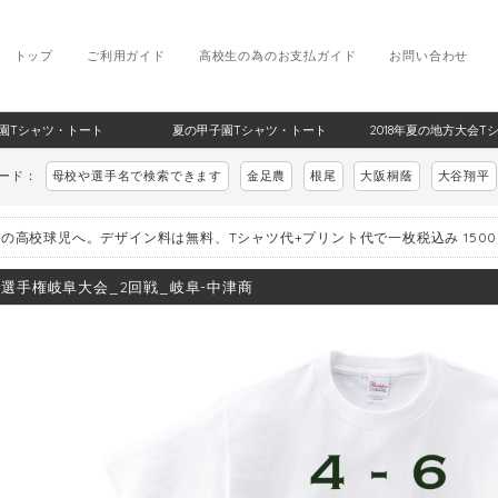
トップ
ご利用ガイド
高校生の為のお支払ガイド
お問い合わせ
甲子園Tシャツ・トート
夏の甲子園Tシャツ・トート
2018年夏の地方大会T
ワード：
母校や選手名で検索できます
金足農
根尾
大阪桐蔭
大谷翔平
の高校球児へ。デザイン料は無料、Tシャツ代+プリント代で一枚税込み 150
8_選手権岐阜大会_2回戦_岐阜-中津商