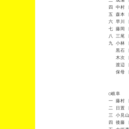
四 中村 
五 森本 
六 早川 
七 藤岡 
八 三尾 
九 小林 
黒石 [
木次 [
渡辺 [
保母 [
◯岐阜
一 藤村 
二 日置 
三 小見山
四 後藤 