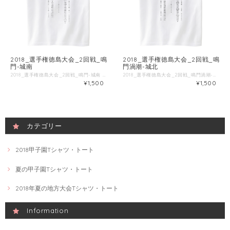
2018_選手権徳島大会_2回戦_鳴
2018_選手権徳島大会_2回戦_鳴
門-城南
門渦潮-城北
2018_選手権徳島大会_2回戦_鳴門-城南 ■試合情報 試合名: 城南 - 鳴門 日付: 2018-07-18 場所: オロナミンC球場 ■出場選手 ◯城南 一 久島 [遊] 二 張 [捕] 三 田宮 [右] 四 大谷 [左] 五 後藤 [一] 六 相田 [三] 七 古川 [中] 八 中山 [投] 九 上田 [二] 村井 [打] 野田 [中] 丸山 [投] ◯鳴門 一 塩唐松 [二] 二 大下 [遊] 三 宮崎 [中] 四 三浦光 [左] 五 浦 [右] 六 中村 [捕] 七 庄野 [一] 八 西野 [投] 九 田口 [三] 矢竹 [一] 車谷 [打] 竹内 [投] 上原 [投] 石ケ谷 [投] 原田 [打] 岸 [三] ■Tシャツ特徴 Printstar 00085-CVTは、累計1.4億枚以上販売しているキングオブTシャツです。 綿100%、5.6ozの厚手生地なので、洗濯にも強いしっかりとしたTシャツです。 ブランド公式商品ページ https://tomsj.com/product/00085-CVT/ ■Tシャツ詳細 5.6oz 17/1天竺 綿100％ ・サイズ 身丈 身巾 肩巾 袖丈 S 66 49 44 19 M 70 52 47 20 L 74 55 50 22 XL 78 58 53 24 XXL 82 61 56 26 XXXL 84 64 59 26 WM 61 43 36 16 WL 64 46 38 17
2018_選手権徳島大会_2回戦_鳴門渦潮-城北 ■試合情報 試合名: 鳴門渦潮 - 城北 日付: 2018-07-19 場所: オロナミンC球場 ■出場選手 ◯鳴門渦潮 一 宇井 [右] 二 岡田 [遊] 三 城古 [中] 四 住江 [三] 五 加藤 [捕] 六 鈴木 [左] 七 福山 [一] 八 藤井 [二] 九 服部 [投] 有持 [投] 横田 [中] 岩本 [一] 古川 [打] 鈴江 [投] ◯城北 一 山田 [左] 二 多田 [右] 三 湯浅拓 [遊] 四 田中 [捕] 五 庄野 [二] 六 中吉 [三] 七 湯浅陽 [投] 八 鹿島 [中] 九 里見 [一] 笹木 [投] 佐尾山 [打] 田岡 [打] 中川 [中] 相原 [打] 郡 [一] ■Tシャツ特徴 Printstar 00085-CVTは、累計1.4億枚以上販売しているキングオブTシャツです。 綿100%、5.6ozの厚手生地なので、洗濯にも強いしっかりとしたTシャツです。 ブランド公式商品ページ https://tomsj.com/product/00085-CVT/ ■Tシャツ詳細 5.6oz 17/1天竺 綿100％ ・サイズ 身丈 身巾 肩巾 袖丈 S 66 49 44 19 M 70 52 47 20 L 74 55 50 22 XL 78 58 53 24 XXL 82 61 56 26 XXXL 84 64 59 26 WM 61 43 36 16 WL 64 46 38 17
¥1,500
¥1,500
カテゴリー
2018甲子園Tシャツ・トート
夏の甲子園Tシャツ・トート
2018年夏の地方大会Tシャツ・トート
Information