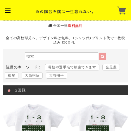
全国一律
送料無料
全ての高校球児へ。デザイン料は無料、Tシャツ代+プリント代で一枚税
込み 1500円。
注目のキーワード：
母校や選手名で検索できます
金足農
根尾
大阪桐蔭
大谷翔平
2回戦