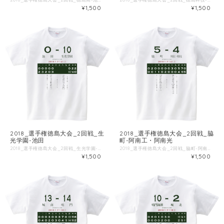
¥1,500
¥1,500
2018_選手権徳島大会_2回戦_生
2018_選手権徳島大会_2回戦_脇
光学園-池田
町-阿南工・阿南光
2018_選手権徳島大会_2回戦_生光学園-池田 ■試合情報 試合名: 池田 - 生光学園 日付: 2018-07-21 場所: オロナミンC球場 ■出場選手 ◯池田 一 吉田 [捕] 二 津川 [右] 三 小角 [遊] 四 大東 [中] 五 益田 [一] 六 榊原 [二] 七 浅尾 [左] 八 桝田 [三] 九 白川 [投] 土井 [投] ◯生光学園 一 吉田 [二] 二 森本 [右] 三 月岡 [遊] 四 湯浅 [左] 五 山口 [捕] 六 千田 [一] 七 栄 [三] 八 大西 [中] 九 梶谷 [投] 神子高 [打] ■Tシャツ特徴 Printstar 00085-CVTは、累計1.4億枚以上販売しているキングオブTシャツです。 綿100%、5.6ozの厚手生地なので、洗濯にも強いしっかりとしたTシャツです。 ブランド公式商品ページ https://tomsj.com/product/00085-CVT/ ■Tシャツ詳細 5.6oz 17/1天竺 綿100％ ・サイズ 身丈 身巾 肩巾 袖丈 S 66 49 44 19 M 70 52 47 20 L 74 55 50 22 XL 78 58 53 24 XXL 82 61 56 26 XXXL 84 64 59 26 WM 61 43 36 16 WL 64 46 38 17
2018_選手権徳島大会_2回戦_脇町-阿南工・阿南光 ■試合情報 試合名: 脇町 - 阿南工・阿南光 日付: 2018-07-21 場所: オロナミンC球場 ■出場選手 ◯脇町 一 三木秀 [中] 二 金崎 [二] 三 武田 [一] 四 堀江 [右] 五 都倉 [三] 六 木屋村 [左] 七 金川 [投] 八 冨田 [捕] 九 竹内 [遊] 林 [打] 立木 [投] ◯阿南工・阿南光 一 西崎 [一] 二 田中 [中] 三 中野 [二] 四 森岡 [三] 五 成松 [捕] 六 三島 [左] 七 谷口康 [右] 八 田渕 [遊] 九 数藤 [投] 田神 [投] 三木 [打] 下野 [走] 天野 [左] ■Tシャツ特徴 Printstar 00085-CVTは、累計1.4億枚以上販売しているキングオブTシャツです。 綿100%、5.6ozの厚手生地なので、洗濯にも強いしっかりとしたTシャツです。 ブランド公式商品ページ https://tomsj.com/product/00085-CVT/ ■Tシャツ詳細 5.6oz 17/1天竺 綿100％ ・サイズ 身丈 身巾 肩巾 袖丈 S 66 49 44 19 M 70 52 47 20 L 74 55 50 22 XL 78 58 53 24 XXL 82 61 56 26 XXXL 84 64 59 26 WM 61 43 36 16 WL 64 46 38 17
¥1,500
¥1,500