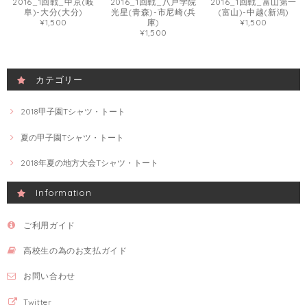
2016_1回戦_中京(岐
2016_1回戦_八戸学院
2016_1回戦_富山第一
阜)-大分(大分)
光星(青森)-市尼崎(兵
(富山)-中越(新潟)
¥1,500
庫)
¥1,500
¥1,500
カテゴリー
2018甲子園Tシャツ・トート
夏の甲子園Tシャツ・トート
2018年夏の地方大会Tシャツ・トート
Information
ご利用ガイド
高校生の為のお支払ガイド
お問い合わせ
Twitter