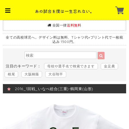
全国一律
送料無料
全ての高校球児へ。デザイン料は無料、Tシャツ代+プリント代で一枚税
込み 1500円。
注目のキーワード：
母校や選手名で検索できます
金足農
根尾
大阪桐蔭
大谷翔平
2016_1回戦_いなべ総合(三重)-鶴岡東(山形)