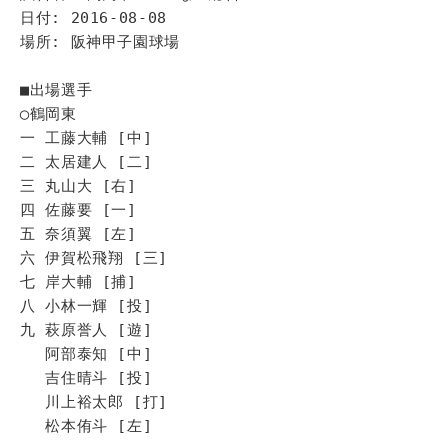
日付: 2016-08-08
場所: 阪神甲子園球場
■出場選手
◯鶴岡東
一 工藤大輔 [中]
二 太居建人 [二]
三 丸山大 [右]
四 佐藤要 [一]
五 奈須翼 [左]
六 伊賀松飛翔 [三]
七 岸大輔 [捕]
八 小林一輝 [投]
九 萩原誉人 [遊]
阿部泰知 [中]
吉住晴斗 [投]
川上裕太郎 [打]
松本侑斗 [左]