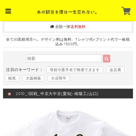
全国一律
送料無料
全ての高校球児へ。デザイン料は無料、Tシャツ代+プリント代で一枚税
込み 1500円。
注目のキーワード：
母校や選手名で検索できます
金足農
根尾
大阪桐蔭
大谷翔平
2010_1回戦_中京大中京(愛知)-南陽工(山口)