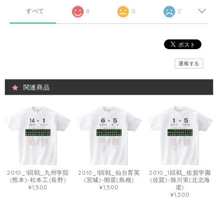
すべて
8
0
2
通報する
関連商品
2010_1回戦_九州学院
2010_1回戦_仙台育英
2010_1回戦_佐賀学園
(熊本)-松本工(長野)
(宮城)-開星(島根)
(佐賀)-旭川実(北北海
¥1,500
¥1,500
道)
¥1,500