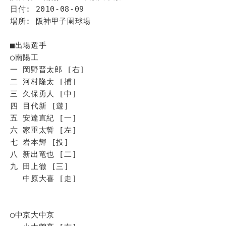
日付: 2010-08-09
場所: 阪神甲子園球場
■出場選手
◯南陽工
一 岡野晋太郎 [右]
二 河村隆太 [捕]
三 久保勇人 [中]
四 目代新 [遊]
五 安達直紀 [一]
六 家重太誓 [左]
七 岩本輝 [投]
八 新出竜也 [二]
九 田上徹 [三]
中原大喜 [走]
◯中京大中京