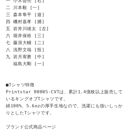
一 小木曽亮 [右]
二 川本毅 [一]
三 森本隼平 [遊]
四 磯村嘉孝 [捕]
五 岩井川雄太 [左]
六 堀井保裕 [三]
七 藤浪大輔 [二]
八 浅野文哉 [投]
九 岩月宥磨 [中]
福島大剛 [一]
■Tシャツ特徴
Printstar 00085-CVTは、累計1.4億枚以上販売して
いるキングオブTシャツです。
綿100%、5.6ozの厚手生地なので、洗濯にも強いしっか
りとしたTシャツです。
ブランド公式商品ページ