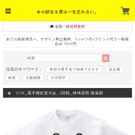
全国一律
送料無料
全ての高校球児へ。デザイン料は無料、Tシャツ代+プリント代で一枚税
込み 1500円。
注目のキーワード：
母校や選手名で検索できます
金足農
根尾
大阪桐蔭
大谷翔平
2018_選手権佐賀大会_2回戦_神埼清明-致遠館