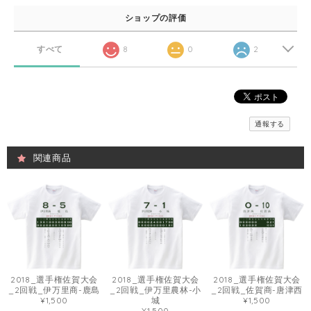
ショップの評価
すべて
8
0
2
通報する
関連商品
2018_選手権佐賀大会
2018_選手権佐賀大会
2018_選手権佐賀大会
_2回戦_伊万里商-鹿島
_2回戦_伊万里農林-小
_2回戦_佐賀商-唐津西
¥1,500
城
¥1,500
¥1,500