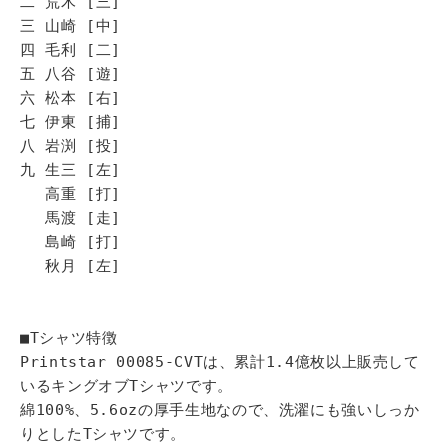
二 荒木 [三]
三 山崎 [中]
四 毛利 [二]
五 八谷 [遊]
六 松本 [右]
七 伊東 [捕]
八 岩渕 [投]
九 生三 [左]
高重 [打]
馬渡 [走]
島崎 [打]
秋月 [左]
■Tシャツ特徴
Printstar 00085-CVTは、累計1.4億枚以上販売して
いるキングオブTシャツです。
綿100%、5.6ozの厚手生地なので、洗濯にも強いしっか
りとしたTシャツです。