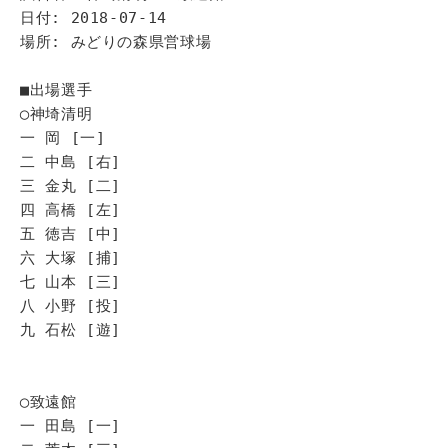
日付: 2018-07-14
場所: みどりの森県営球場
■出場選手
◯神埼清明
一 岡 [一]
二 中島 [右]
三 金丸 [二]
四 高橋 [左]
五 徳吉 [中]
六 大塚 [捕]
七 山本 [三]
八 小野 [投]
九 石松 [遊]
◯致遠館
一 田島 [一]