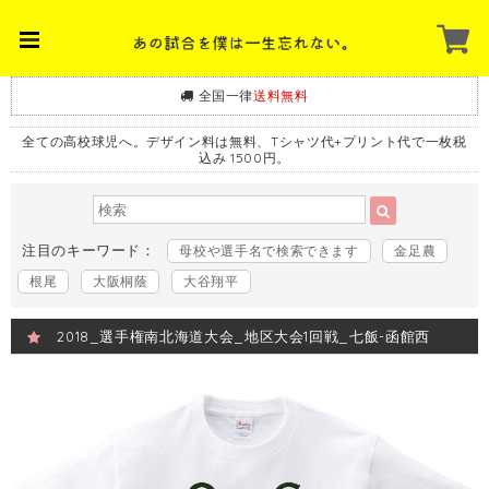
全国一律
送料無料
全ての高校球児へ。デザイン料は無料、Tシャツ代+プリント代で一枚税
込み 1500円。
注目のキーワード：
母校や選手名で検索できます
金足農
根尾
大阪桐蔭
大谷翔平
2018_選手権南北海道大会_地区大会1回戦_七飯-函館西