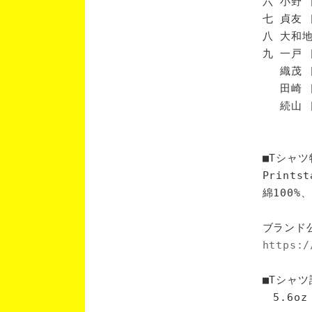
六 小野 
七 貞友 
八 大和地
九 一戸 
織茂 [
田崎 [
続山 [
■Tシャツ
Print
綿100
ブランド
https:/
■Tシャツ
5.6oz