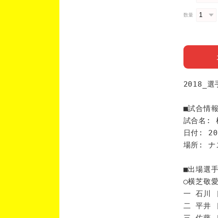
数量
2018_
■試合情
試合名: 
日付: 20
場所: 
■出場選
◯横芝敬
一 石川 
二 平井 
三 佐藤 