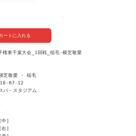
カートに入れる
選手権東千葉大会_1回戦_稲毛-横芝敬愛
報
横芝敬愛 - 稲毛
18-07-12
ナスパ・スタジアム
手
愛
[中]
[右]
[遊]