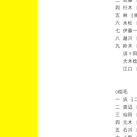
四 行木 
五 林 [
六 永松 
七 伊藤一
八 越川 
九 鈴木 
須々田 
大木稔 
江口 [
◯稲毛
一 浜 [
二 渡辺 
三 仙田 
四 元木 
五 石川 