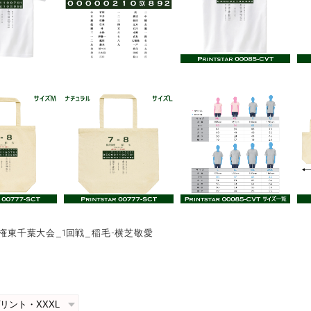
手権東千葉大会_1回戦_稲毛-横芝敬愛
0