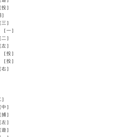
[投]
捕]
[三]
 [一]
[二]
[左]
[投]
[投]
右]
二]
[中]
[捕]
[左]
[遊]