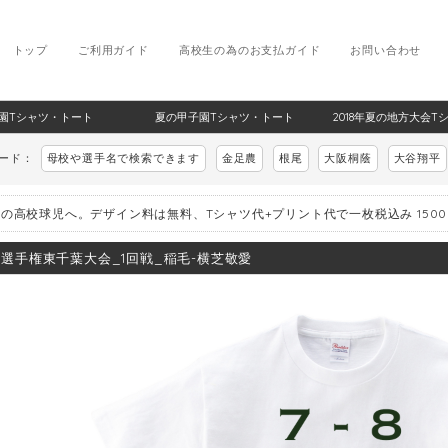
トップ
ご利用ガイド
高校生の為のお支払ガイド
お問い合わせ
甲子園Tシャツ・トート
夏の甲子園Tシャツ・トート
2018年夏の地方大会T
ワード：
母校や選手名で検索できます
金足農
根尾
大阪桐蔭
大谷翔平
の高校球児へ。デザイン料は無料、Tシャツ代+プリント代で一枚税込み 150
8_選手権東千葉大会_1回戦_稲毛-横芝敬愛