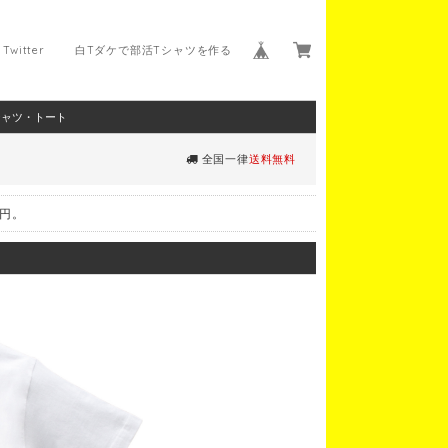
Twitter
白Tダケで部活Tシャツを作る
シャツ・トート
全国一律
送料無料
0円。