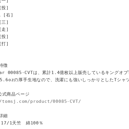
[一]
[投]
 [右]
[三]
走]
投]
打]
特徴
star 00085-CVTは、累計1.4億枚以上販売しているキングオ
%、5.6ozの厚手生地なので、洗濯にも強いしっかりとしたTシャ
公式商品ページ
/tomsj.com/product/00085-CVT/
詳細
 17/1天竺 綿100％