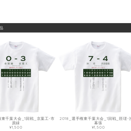
品
手権東千葉大会_1回戦_京葉工-市
2018_選手権東千葉大会_1回戦_匝瑳-
原緑
幕張
¥1,500
¥1,500