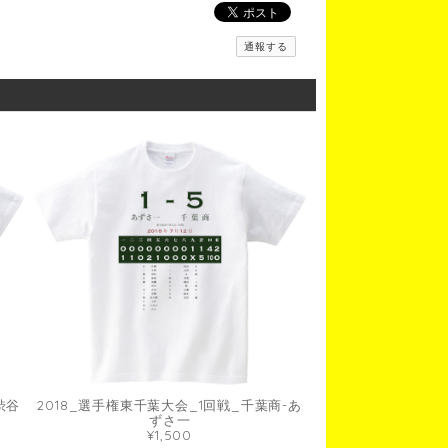
通報する
渋谷
2018_選手権東千葉大会_1回戦_千葉商-あ
ずさ一
¥1,500