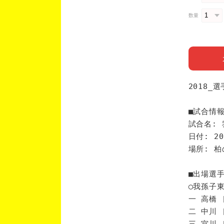
数量
2018_
■試合情
試合名: 
日付: 20
場所: 
■出場選
◯我孫子
一 高橋 
二 中川 
三 宮川 