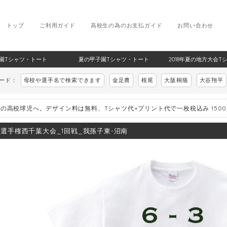
トップ
ご利用ガイド
高校生の為のお支払ガイド
お問い合わせ
甲子園Tシャツ・トート
夏の甲子園Tシャツ・トート
2018年夏の地方大会T
ワード：
母校や選手名で検索できます
金足農
根尾
大阪桐蔭
大谷翔平
の高校球児へ。デザイン料は無料、Tシャツ代+プリント代で一枚税込み 150
8_選手権西千葉大会_1回戦_我孫子東-沼南