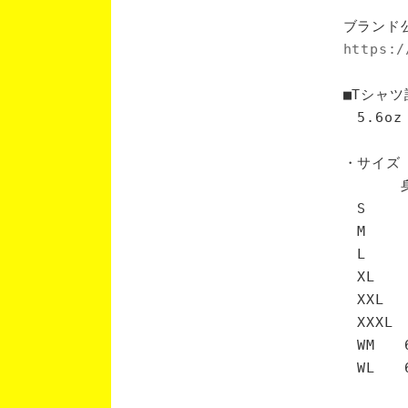
ブランド
https:/
■Tシャツ
5.6oz
・サイズ
身丈 
S 6
M 7
L 7
XL 
XXL 
XXXL
WM 6
WL 6