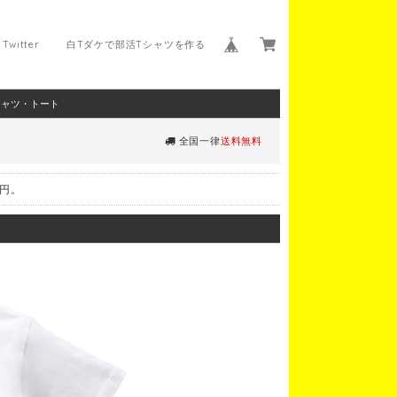
Twitter
白Tダケで部活Tシャツを作る
シャツ・トート
全国一律
送料無料
0円。