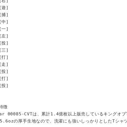
[右]
[遊]
[捕]
[中]
[一]
[左]
[投]
[三]
打]
走]
投]
打]
投]
特徴
star 00085-CVTは、累計1.4億枚以上販売しているキングオ
%、5.6ozの厚手生地なので、洗濯にも強いしっかりとしたTシャ