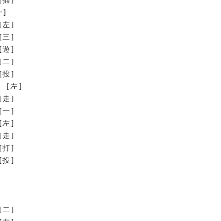
一]
[左]
[三]
[遊]
[二]
[投]
[左]
走]
一]
左]
走]
打]
投]
[二]