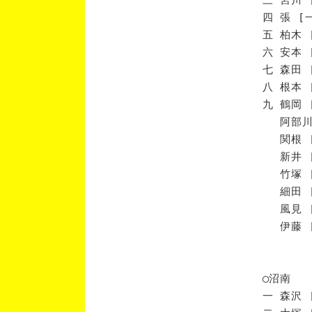
四 張 [
五 柏木 
六 安本 
七 森田 
八 根本 
九 鶴岡 
阿部川 
関根 [
新井 [
竹塚 [
細田 [
風見 [
伊藤 [
◯沼南
一 森沢 