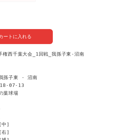
カートに入れる
選手権西千葉大会_1回戦_我孫子東-沼南
報
我孫子東 - 沼南
18-07-13
柏の葉球場
手
東
[中]
[右]
[捕]