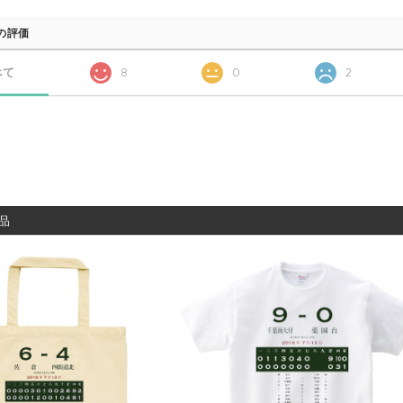
の評価
べて
8
0
2
品