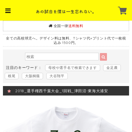
全国一律
送料無料
全ての高校球児へ。デザイン料は無料、Tシャツ代+プリント代で一枚税
込み 1500円。
注目のキーワード：
母校や選手名で検索できます
金足農
根尾
大阪桐蔭
大谷翔平
2018_選手権西千葉大会_1回戦_津田沼-東海大浦安