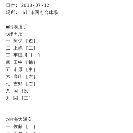
日付: 2018-07-12
場所: 市川市国府台球場
■出場選手
◯津田沼
一 阿保 [遊]
二 上嶋 [二]
三 宇田川 [一]
四 田中 [捕]
五 市原 [中]
六 高山 [左]
七 吉野 [右]
八 岡 [投]
九 関 [三]
◯東海大浦安
一 佐藤 [二]