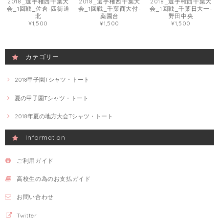
2018_選手権西千葉大
2018_選手権西千葉大
2018_選手権西千葉大
会_1回戦_佐倉-四街道
会_1回戦_千葉商大付-
会_1回戦_千葉日大一-
北
薬園台
野田中央
¥1,500
¥1,500
¥1,500
カテゴリー
2018甲子園Tシャツ・トート
夏の甲子園Tシャツ・トート
2018年夏の地方大会Tシャツ・トート
Information
ご利用ガイド
高校生の為のお支払ガイド
お問い合わせ
Twitter