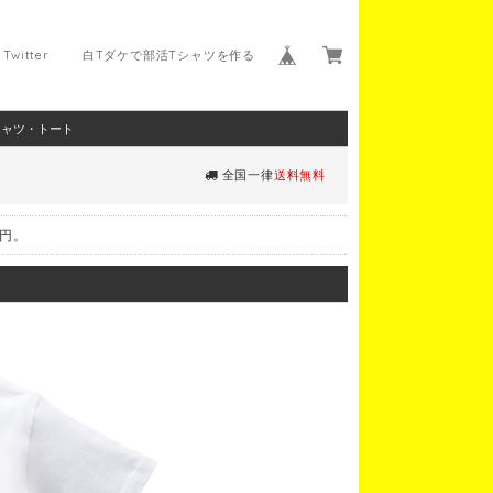
Twitter
白Tダケで部活Tシャツを作る
シャツ・トート
全国一律
送料無料
0円。