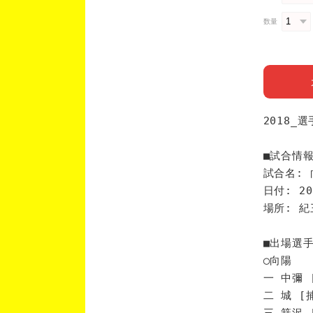
数量
2018_
■試合情
試合名: 
日付: 20
場所: 
■出場選
◯向陽
一 中彌 
二 城 [
三 箕沢 