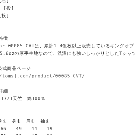
[右]
 [投]
投]
特徴
star 00085-CVTは、累計1.4億枚以上販売しているキングオ
%、5.6ozの厚手生地なので、洗濯にも強いしっかりとしたTシャ
公式商品ページ
/tomsj.com/product/00085-CVT/
詳細
 17/1天竺 綿100％
身巾 肩巾 袖丈
6 49 44 19