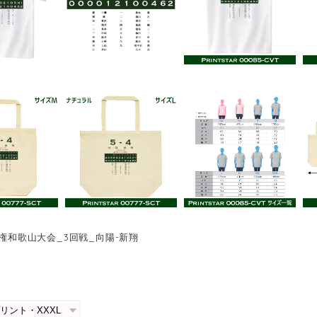
手権和歌山大会_3回戦_向陽-新翔
0