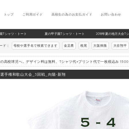
トップ
ご利用ガイド
高校生の為のお支払ガイド
お問い合わせ
甲子園Tシャツ・トート
夏の甲子園Tシャツ・トート
2018年夏の地方大会T
ワード：
母校や選手名で検索できます
金足農
根尾
大阪桐蔭
大谷翔平
の高校球児へ。デザイン料は無料、Tシャツ代+プリント代で一枚税込み 150
8_選手権和歌山大会_3回戦_向陽-新翔