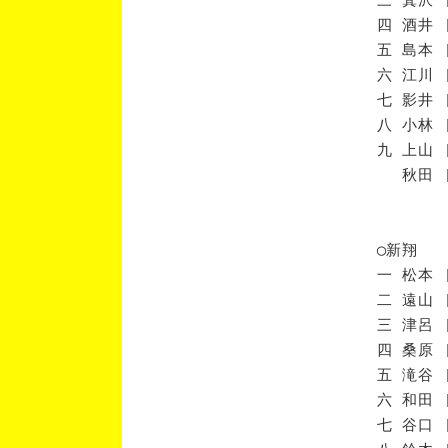
四 酒井 
五 島本 
六 江川 
七 影井 
八 小林 
九 上山 
秋田 [
◯新翔
一 松本 
二 遠山 
三 津呂 
四 桑原 
五 滝谷 
六 和田 
七 谷口 