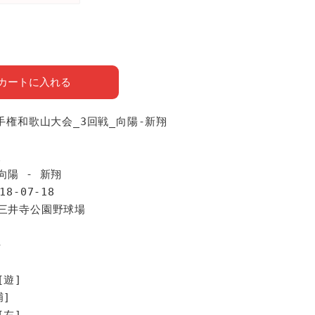
カートに入れる
選手権和歌山大会_3回戦_向陽-新翔
報
向陽 - 新翔
18-07-18
紀三井寺公園野球場
手
[遊]
捕]
[左]