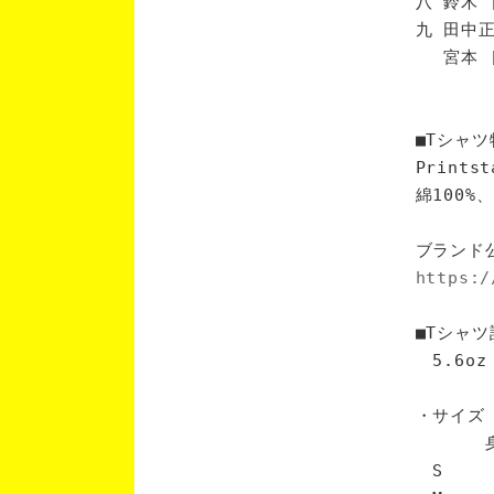
八 鈴木 
九 田中正
宮本 [
■Tシャツ
Print
綿100
ブランド
https:/
■Tシャツ
5.6oz
・サイズ
身丈 
S 6