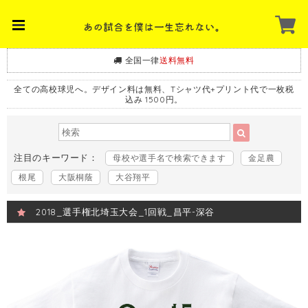
全国一律
送料無料
全ての高校球児へ。デザイン料は無料、Tシャツ代+プリント代で一枚税
込み 1500円。
注目のキーワード：
母校や選手名で検索できます
金足農
根尾
大阪桐蔭
大谷翔平
2018_選手権北埼玉大会_1回戦_昌平-深谷