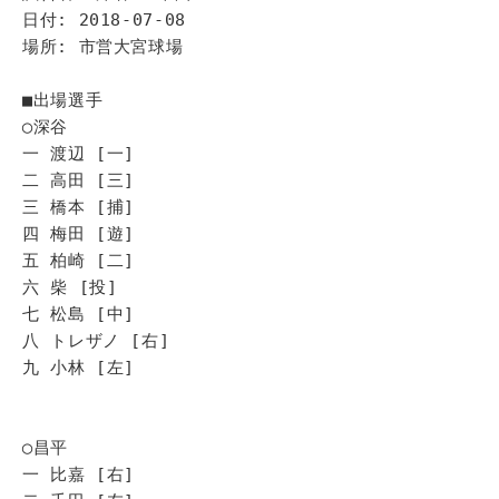
日付: 2018-07-08
場所: 市営大宮球場
■出場選手
◯深谷
一 渡辺 [一]
二 高田 [三]
三 橋本 [捕]
四 梅田 [遊]
五 柏崎 [二]
六 柴 [投]
七 松島 [中]
八 トレザノ [右]
九 小林 [左]
◯昌平
一 比嘉 [右]