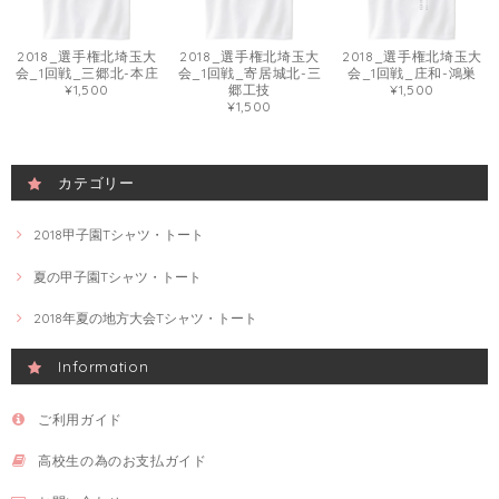
2018_選手権北埼玉大
2018_選手権北埼玉大
2018_選手権北埼玉大
会_1回戦_三郷北-本庄
会_1回戦_寄居城北-三
会_1回戦_庄和-鴻巣
¥1,500
郷工技
¥1,500
¥1,500
カテゴリー
2018甲子園Tシャツ・トート
夏の甲子園Tシャツ・トート
2018年夏の地方大会Tシャツ・トート
Information
ご利用ガイド
高校生の為のお支払ガイド