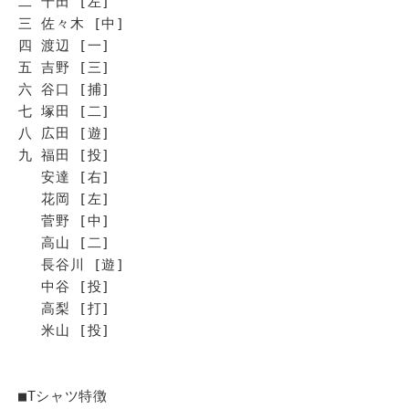
二 千田 [左]
三 佐々木 [中]
四 渡辺 [一]
五 吉野 [三]
六 谷口 [捕]
七 塚田 [二]
八 広田 [遊]
九 福田 [投]
安達 [右]
花岡 [左]
菅野 [中]
高山 [二]
長谷川 [遊]
中谷 [投]
高梨 [打]
米山 [投]
■Tシャツ特徴