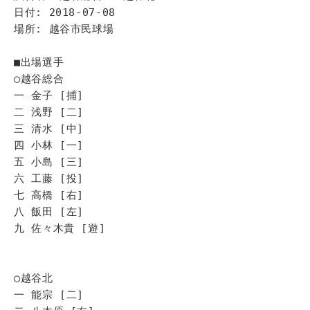
日付: 2018-07-08
場所: 越谷市民球場
■出場選手
◯越谷総合
一 金子 [捕]
二 浅野 [二]
三 清水 [中]
四 小林 [一]
五 小島 [三]
六 工藤 [投]
七 高橋 [右]
八 飯田 [左]
九 佐々木貴 [遊]
◯越谷北
一 能宗 [二]