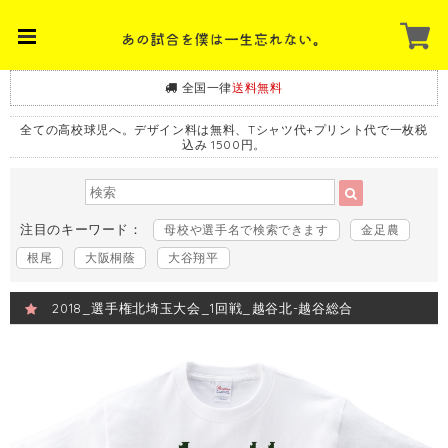
全国一律
送料無料
全ての高校球児へ。デザイン料は無料、Tシャツ代+プリント代で一枚税
込み 1500円。
注目のキーワード：
母校や選手名で検索できます
金足農
根尾
大阪桐蔭
大谷翔平
2018_選手権北埼玉大会_1回戦_越谷北-越谷総合