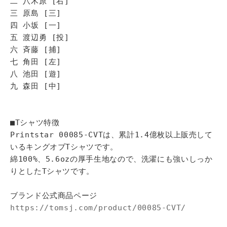
二 八木原 [右]
三 原島 [三]
四 小坂 [一]
五 渡辺勇 [投]
六 斉藤 [捕]
七 角田 [左]
八 池田 [遊]
九 森田 [中]
■Tシャツ特徴
Printstar 00085-CVTは、累計1.4億枚以上販売して
いるキングオブTシャツです。
綿100%、5.6ozの厚手生地なので、洗濯にも強いしっか
りとしたTシャツです。
ブランド公式商品ページ
https://tomsj.com/product/00085-CVT/