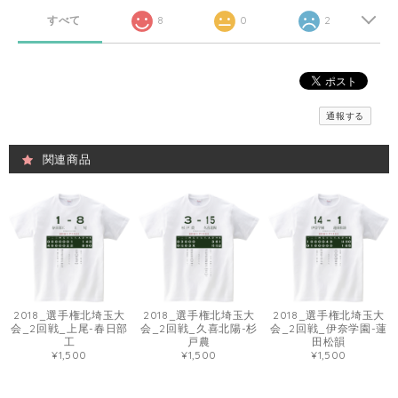
すべて
8
0
2
通報する
関連商品
2018_選手権北埼玉大
2018_選手権北埼玉大
2018_選手権北埼玉大
会_2回戦_上尾-春日部
会_2回戦_久喜北陽-杉
会_2回戦_伊奈学園-蓮
工
戸農
田松韻
¥1,500
¥1,500
¥1,500