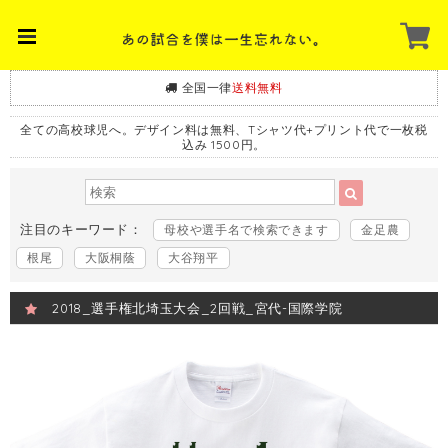
全国一律
送料無料
全ての高校球児へ。デザイン料は無料、Tシャツ代+プリント代で一枚税
込み 1500円。
注目のキーワード：
母校や選手名で検索できます
金足農
根尾
大阪桐蔭
大谷翔平
2018_選手権北埼玉大会_2回戦_宮代-国際学院