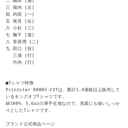
二 嶋田 [捕]
三 堀内 [左]
四 内田 [一]
五 尾見 [右]
六 小杉 [三]
七 鞠子 [遊]
八 菅原潤 [二]
九 田口 [投]
三浦 [打]
竹内 [打]
■Tシャツ特徴
Printstar 00085-CVTは、累計1.4億枚以上販売して
いるキングオブTシャツです。
綿100%、5.6ozの厚手生地なので、洗濯にも強いしっか
りとしたTシャツです。
ブランド公式商品ページ