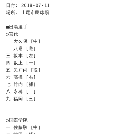
日付: 2018-07-11
場所: 上尾市民球場
■出場選手
◯宮代
一 大久保 [中]
二 八巻 [遊]
三 坂本 [左]
四 坂上 [一]
五 矢戸尚 [投]
六 高橋 [右]
七 竹内 [捕]
八 永穂 [二]
九 福岡 [三]
◯国際学院
一 佐藤駿 [中]