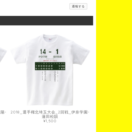
通報する
陽-
2018_選手権北埼玉大会_2回戦_伊奈学園-
蓮田松韻
¥1,500