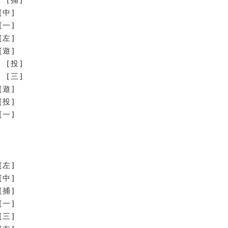
[中]
[一]
[左]
[遊]
 [投]
 [三]
遊]
投]
一]
東
[左]
[中]
[捕]
[一]
[三]