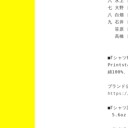
六 水上 
七 大野 
八 白畑 
九 石井 
笹原 [
高橋 [
■Tシャツ
Print
綿100
ブランド
https:/
■Tシャツ
5.6oz