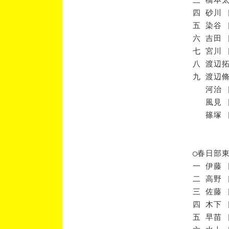
四 砂川 
五 染谷 
六 吉田 
七 宮川 
八 渡辺拓
九 渡辺脩
河治 [
風見 [
篠塚 [
◯春日部
一 伊藤 
二 高野 
三 佐藤 
四 木下 
五 早苗 