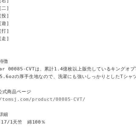
[右]
[二]
[投]
[遊]
打]
走]
特徴
star 00085-CVTは、累計1.4億枚以上販売しているキングオ
%、5.6ozの厚手生地なので、洗濯にも強いしっかりとしたTシャ
公式商品ページ
/tomsj.com/product/00085-CVT/
詳細
 17/1天竺 綿100％