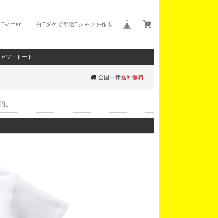
Twitter
白Tダケで部活Tシャツを作る
シャツ・トート
全国一律
送料無料
0円。