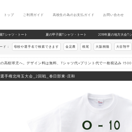
トップ
ご利用ガイド
高校生の為のお支払ガイド
お問い合わせ
甲子園Tシャツ・トート
夏の甲子園Tシャツ・トート
2018年夏の地方大会T
ワード：
母校や選手名で検索できます
金足農
根尾
大阪桐蔭
大谷翔平
の高校球児へ。デザイン料は無料、Tシャツ代+プリント代で一枚税込み 150
8_選手権北埼玉大会_2回戦_春日部東-庄和