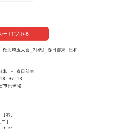
カートに入れる
選手権北埼玉大会_2回戦_春日部東-庄和
報
庄和 - 春日部東
18-07-13
越谷市民球場
手
 [右]
[二]
 [捕]