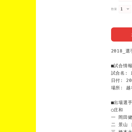
数量
2018_
■試合情
試合名: 
日付: 20
場所: 
■出場選
◯庄和
一 岡田健
二 景山 
三 橋本太