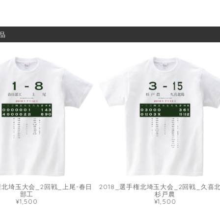
品
手権北埼玉大会_2回戦_上尾-春日
2018_選手権北埼玉大会_2回戦_久喜北
部工
杉戸農
¥1,500
¥1,500