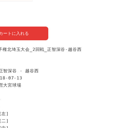
カートに入れる
選手権北埼玉大会_2回戦_正智深谷-越谷西
報
正智深谷 - 越谷西
18-07-13
市営大宮球場
手
谷
[左]
[二]
[中]