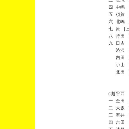
四 中嶋 
五 須賀 
六 北嶋 
七 原 [
八 持田 
九 日吉 
渋沢 [
内田 [
小山 [
北田 [
◯越谷西
一 金田 
二 大坂 
三 室井 
四 吉田 