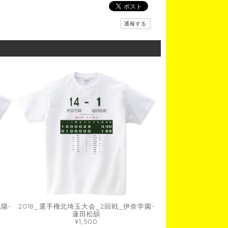
通報する
陽-
2018_選手権北埼玉大会_2回戦_伊奈学園-
蓮田松韻
¥1,500