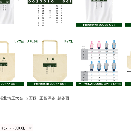
手権北埼玉大会_2回戦_正智深谷-越谷西
0