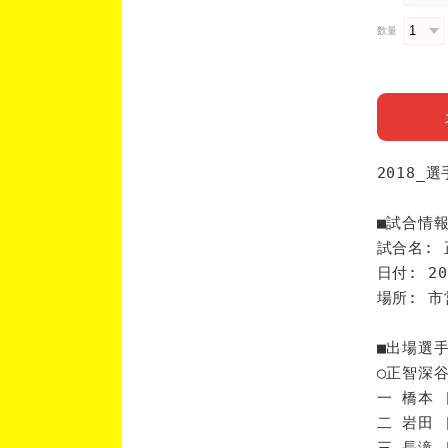
数量
2018_
■試合情
試合名: 
日付: 20
場所: 
■出場選
◯正智深
一 橋本 
二 岩田 
三 長滝 