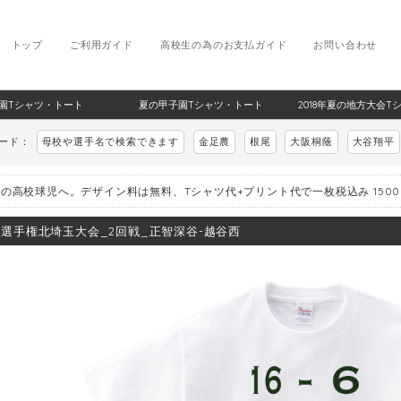
トップ
ご利用ガイド
高校生の為のお支払ガイド
お問い合わせ
甲子園Tシャツ・トート
夏の甲子園Tシャツ・トート
2018年夏の地方大会T
ワード：
母校や選手名で検索できます
金足農
根尾
大阪桐蔭
大谷翔平
の高校球児へ。デザイン料は無料、Tシャツ代+プリント代で一枚税込み 150
8_選手権北埼玉大会_2回戦_正智深谷-越谷西