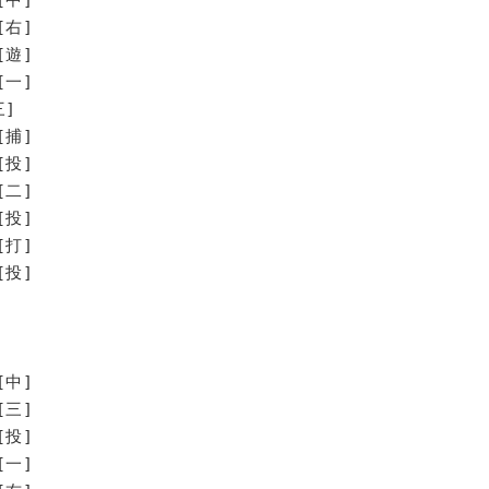
[右]
[遊]
[一]
三]
[捕]
[投]
二]
投]
打]
投]
[中]
[三]
[投]
[一]