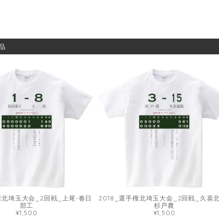
品
手権北埼玉大会_2回戦_上尾-春日
2018_選手権北埼玉大会_2回戦_久喜北
部工
杉戸農
¥1,500
¥1,500