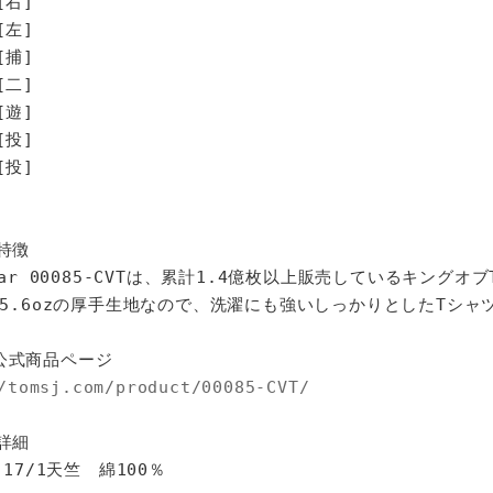
[右]
[左]
[捕]
[二]
[遊]
投]
投]
特徴
star 00085-CVTは、累計1.4億枚以上販売しているキングオ
%、5.6ozの厚手生地なので、洗濯にも強いしっかりとしたTシャ
公式商品ページ
/tomsj.com/product/00085-CVT/
詳細
 17/1天竺 綿100％