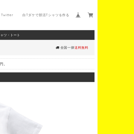
Twitter
白Tダケで部活Tシャツを作る
シャツ・トート
全国一律
送料無料
0円。