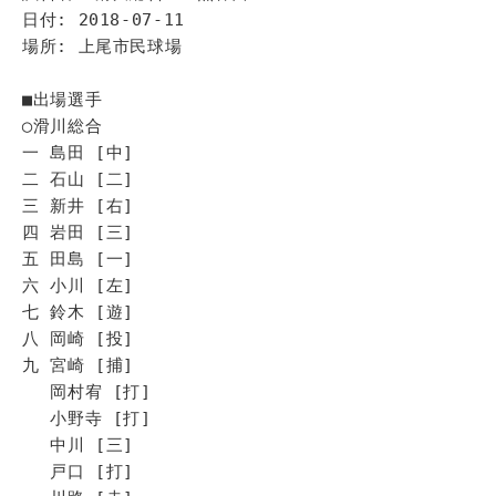
日付: 2018-07-11
場所: 上尾市民球場
■出場選手
◯滑川総合
一 島田 [中]
二 石山 [二]
三 新井 [右]
四 岩田 [三]
五 田島 [一]
六 小川 [左]
七 鈴木 [遊]
八 岡崎 [投]
九 宮崎 [捕]
岡村宥 [打]
小野寺 [打]
中川 [三]
戸口 [打]