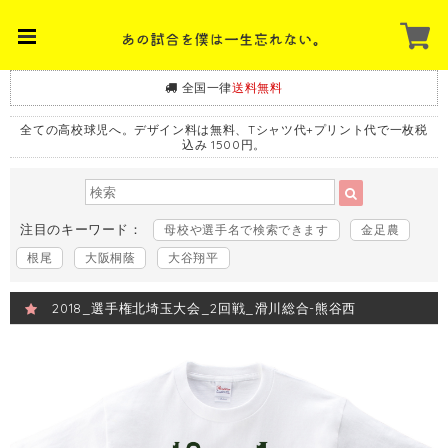
全国一律
送料無料
全ての高校球児へ。デザイン料は無料、Tシャツ代+プリント代で一枚税
込み 1500円。
注目のキーワード：
母校や選手名で検索できます
金足農
根尾
大阪桐蔭
大谷翔平
2018_選手権北埼玉大会_2回戦_滑川総合-熊谷西