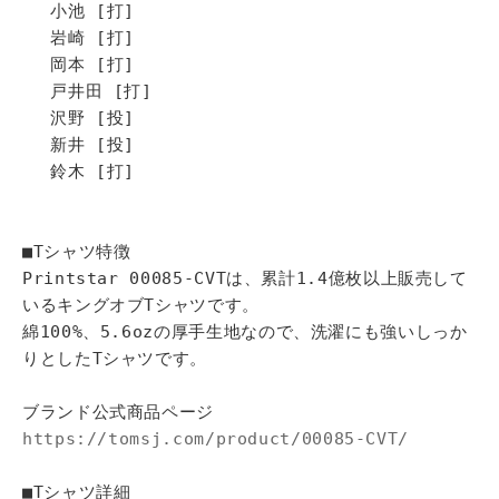
小池 [打]
岩崎 [打]
岡本 [打]
戸井田 [打]
沢野 [投]
新井 [投]
鈴木 [打]
■Tシャツ特徴
Printstar 00085-CVTは、累計1.4億枚以上販売して
いるキングオブTシャツです。
綿100%、5.6ozの厚手生地なので、洗濯にも強いしっか
りとしたTシャツです。
ブランド公式商品ページ
https://tomsj.com/product/00085-CVT/
■Tシャツ詳細