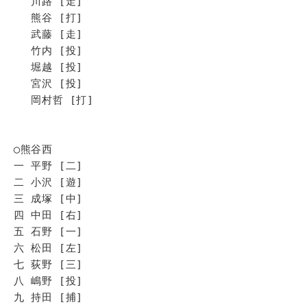
川路 [走]
熊谷 [打]
武藤 [走]
竹内 [投]
堀越 [投]
宮沢 [投]
岡村哲 [打]
◯熊谷西
一 平野 [二]
二 小沢 [遊]
三 成塚 [中]
四 中田 [右]
五 石野 [一]
六 松田 [左]
七 荻野 [三]
八 嶋野 [投]
九 持田 [捕]