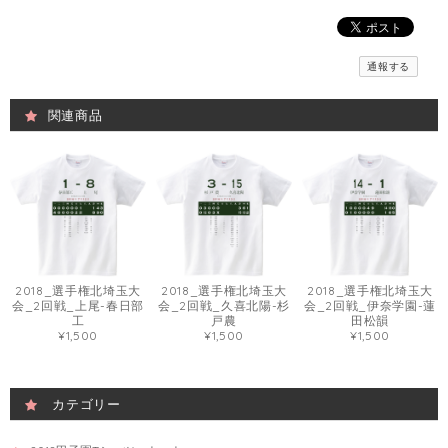
通報する
関連商品
2018_選手権北埼玉大
2018_選手権北埼玉大
2018_選手権北埼玉大
会_2回戦_上尾-春日部
会_2回戦_久喜北陽-杉
会_2回戦_伊奈学園-蓮
工
戸農
田松韻
¥1,500
¥1,500
¥1,500
カテゴリー