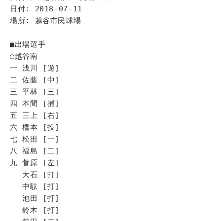
日付: 2018-07-11
場所: 越谷市民球場
■出場選手
◯越谷南
一 浅川 [遊]
二 佐藤 [中]
三 平林 [三]
四 本間 [捕]
五 三上 [右]
六 橋本 [投]
七 松田 [一]
八 福島 [二]
九 菅原 [左]
大石 [打]
中駄 [打]
池田 [打]
鈴木 [打]