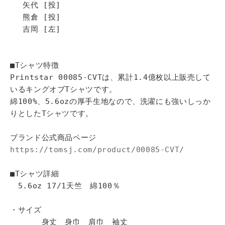
矢代 [投]
熊倉 [投]
吉岡 [左]
■Tシャツ特徴
Printstar 00085-CVTは、累計1.4億枚以上販売して
いるキングオブTシャツです。
綿100%、5.6ozの厚手生地なので、洗濯にも強いしっか
りとしたTシャツです。
ブランド公式商品ページ
https://tomsj.com/product/00085-CVT/
■Tシャツ詳細
5.6oz 17/1天竺 綿100％
・サイズ
身丈 身巾 肩巾 袖丈