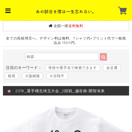
全国一律
送料無料
全ての高校球児へ。デザイン料は無料、Tシャツ代+プリント代で一枚税
込み 1500円。
注目のキーワード：
母校や選手名で検索できます
金足農
根尾
大阪桐蔭
大谷翔平
2018_選手権北埼玉大会_2回戦_越谷南-開智未来