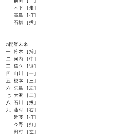
前田 [二]
木下 [走]
高島 [打]
石橋 [投]
◯開智未来
一 鈴木 [捕]
二 河内 [中]
三 橋立 [遊]
四 山川 [一]
五 榎本 [三]
六 矢島 [左]
七 大沢 [二]
八 石川 [投]
九 藤村 [右]
近藤 [打]
今野 [打]
田村 [左]