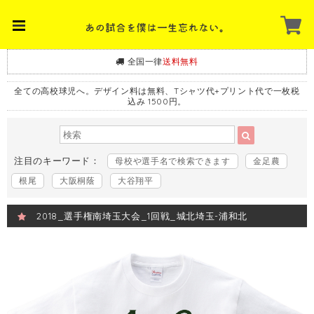
全国一律
送料無料
全ての高校球児へ。デザイン料は無料、Tシャツ代+プリント代で一枚税
込み 1500円。
注目のキーワード：
母校や選手名で検索できます
金足農
根尾
大阪桐蔭
大谷翔平
2018_選手権南埼玉大会_1回戦_城北埼玉-浦和北