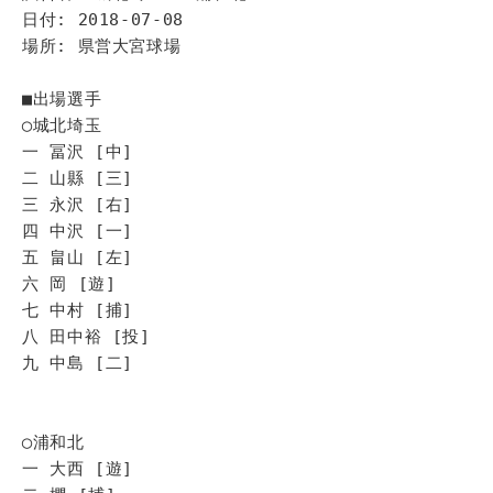
日付: 2018-07-08
場所: 県営大宮球場
■出場選手
◯城北埼玉
一 冨沢 [中]
二 山縣 [三]
三 永沢 [右]
四 中沢 [一]
五 畠山 [左]
六 岡 [遊]
七 中村 [捕]
八 田中裕 [投]
九 中島 [二]
◯浦和北
一 大西 [遊]