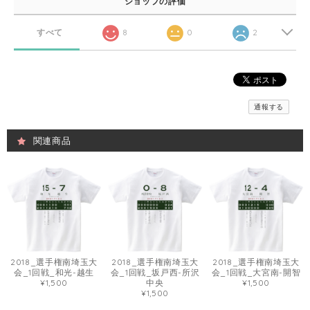
ショップの評価
すべて
8
0
2
通報する
関連商品
2018_選手権南埼玉大
2018_選手権南埼玉大
2018_選手権南埼玉大
会_1回戦_和光-越生
会_1回戦_坂戸西-所沢
会_1回戦_大宮南-開智
¥1,500
中央
¥1,500
¥1,500