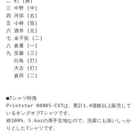
二 椚 [捕]
三 中野 [中]
四 河添 [右]
五 小林 [投]
六 酒井 [左]
七 金子拓 [二]
八 倉重 [一]
九 安藤 [三]
白鳥 [打]
大古 [打]
倉田 [二]
■Tシャツ特徴
Printstar 00085-CVTは、累計1.4億枚以上販売して
いるキングオブTシャツです。
綿100%、5.6ozの厚手生地なので、洗濯にも強いしっか
りとしたTシャツです。