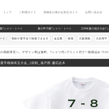
トップ
ご利用ガイド
高校生の為のお支払ガイド
お問い合わせ
甲子園Tシャツ・トート
夏の甲子園Tシャツ・トート
2018年夏の地方大会T
ワード：
母校や選手名で検索できます
金足農
根尾
大阪桐蔭
大谷翔平
の高校球児へ。デザイン料は無料、Tシャツ代+プリント代で一枚税込み 150
8_選手権南埼玉大会_2回戦_坂戸西-慶応志木