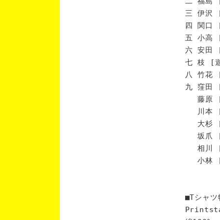
二 福島 
三 伊沢 
四 関口 
五 小高 
六 安田 
七 枝 [
八 竹花 
九 窪田 
藤原 [
川本 [
大杉 [
坂爪 [
相川 [
小林 [
■Tシャツ
Print