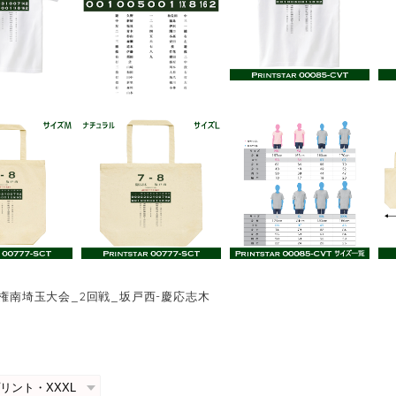
手権南埼玉大会_2回戦_坂戸西-慶応志木
0