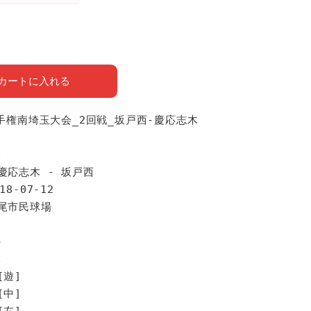
カートに入れる
選手権南埼玉大会_2回戦_坂戸西-慶応志木
報
慶応志木 - 坂戸西
18-07-12
上尾市民球場
手
木
[遊]
[中]
[左]