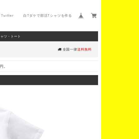
Twitter
白Tダケで部活Tシャツを作る
シャツ・トート
全国一律
送料無料
0円。