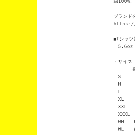
綿100
ブランド
https:/
■Tシャツ
5.6oz
・サイズ
身丈 
S 6
M 7
L 7
XL 
XXL 
XXXL
WM 6
WL 6