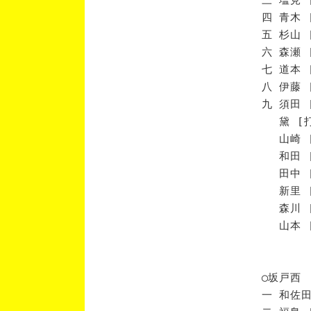
四 青木 
五 杉山 
六 森瀬 
七 道本 
八 伊藤 
九 須田 
黛 [打
山崎 [
和田 [
田中 [
新里 [
森川 [
山本 [
◯坂戸西
一 和佐田