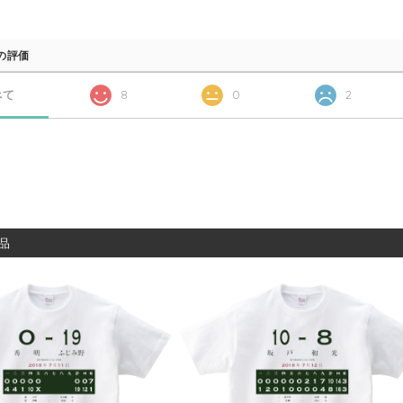
の評価
べて
8
0
2
品