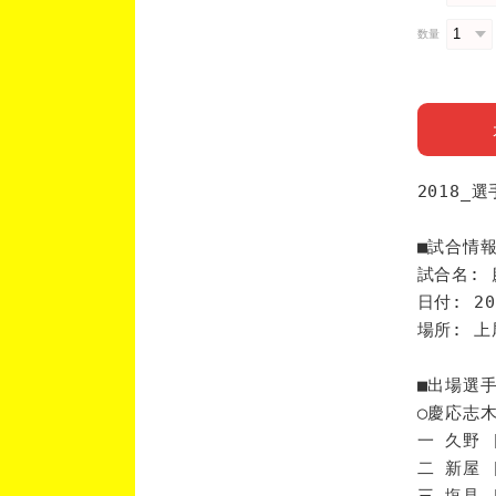
数量
2018_
■試合情
試合名: 
日付: 20
場所: 
■出場選
◯慶応志
一 久野 
二 新屋 
三 塩見 