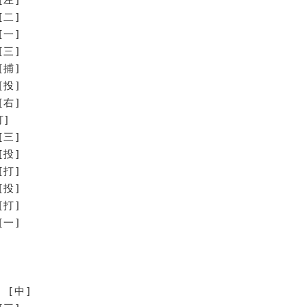
[二]
[一]
[三]
[捕]
[投]
[右]
]
三]
投]
打]
投]
打]
一]
 [中]