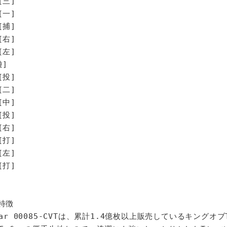
[三]
[一]
[捕]
[右]
[左]
遊]
[投]
[二]
中]
投]
右]
打]
左]
打]
特徴
star 00085-CVTは、累計1.4億枚以上販売しているキングオ