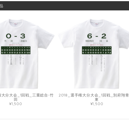
品
手権大分大会_1回戦_三重総合-竹
2018_選手権大分大会_1回戦_別府翔青
田
東
¥1,500
¥1,500