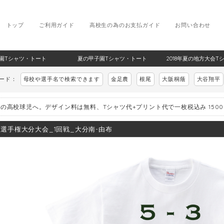
トップ
ご利用ガイド
高校生の為のお支払ガイド
お問い合わせ
甲子園Tシャツ・トート
夏の甲子園Tシャツ・トート
2018年夏の地方大会T
ワード：
母校や選手名で検索できます
金足農
根尾
大阪桐蔭
大谷翔平
の高校球児へ。デザイン料は無料、Tシャツ代+プリント代で一枚税込み 150
8_選手権大分大会_1回戦_大分南-由布