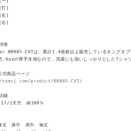
[一]
打]
右]
右]
特徴
star 00085-CVTは、累計1.4億枚以上販売しているキングオ
%、5.6ozの厚手生地なので、洗濯にも強いしっかりとしたTシャ
公式商品ページ
/tomsj.com/product/00085-CVT/
詳細
 17/1天竺 綿100％
身巾 肩巾 袖丈