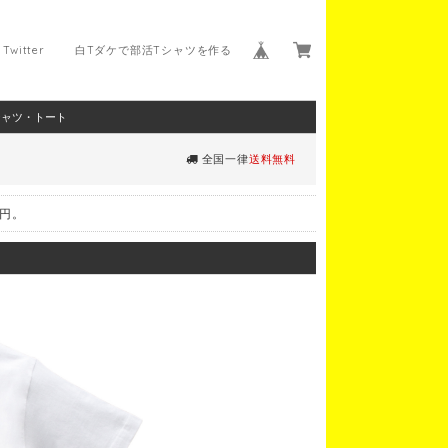
Twitter
白Tダケで部活Tシャツを作る
シャツ・トート
全国一律
送料無料
0円。