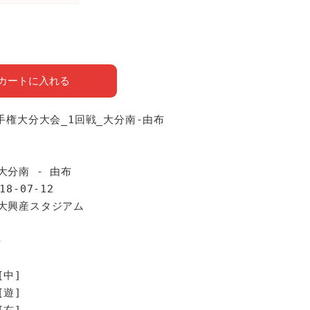
カートに入れる
選手権大分大会_1回戦_大分南-由布
報
大分南 - 由布
18-07-12
別大興産スタジアム
手
[中]
[遊]
[右]