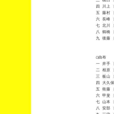
四 川上 
五 藤村 
六 長峰 
七 北川 
八 鶴橋 
九 後藤 
◯由布
一 井手 
二 相原 
三 板山 
四 大久保
五 衛藤 
六 甲斐 
七 山本 
八 安部 