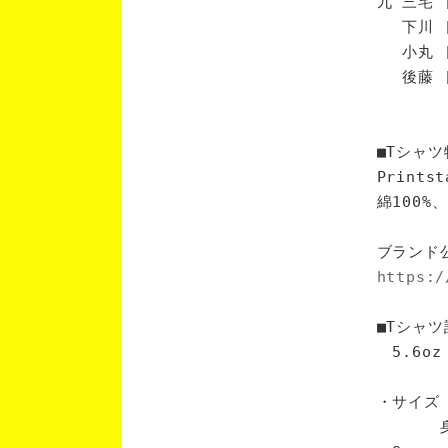
九 三宅 
下川 [
小丸 [
後藤 [
■Tシャツ
Print
綿100
ブランド
https:/
■Tシャツ
5.6oz
・サイズ
身丈 