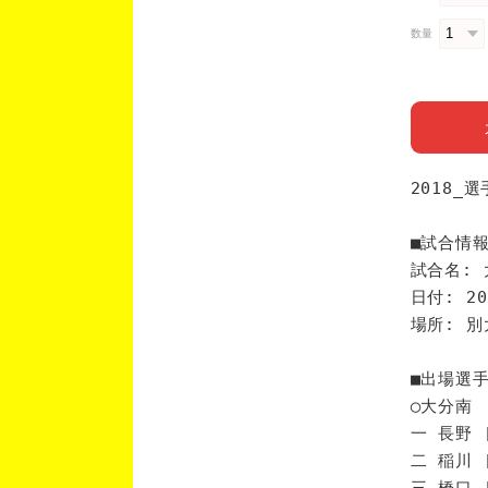
数量
2018_
■試合情
試合名: 
日付: 20
場所: 
■出場選
◯大分南
一 長野 
二 稲川 
三 橋口 