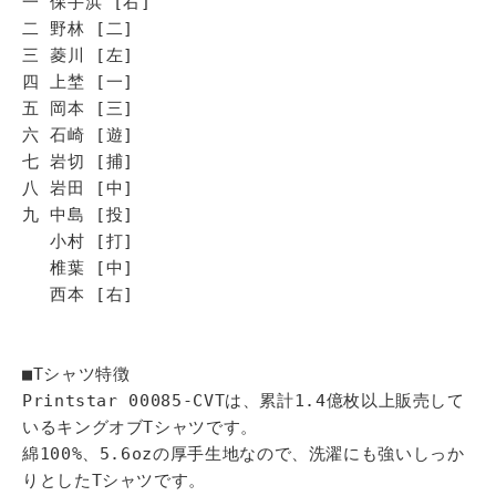
一 保手浜 [右]
二 野林 [二]
三 菱川 [左]
四 上埜 [一]
五 岡本 [三]
六 石崎 [遊]
七 岩切 [捕]
八 岩田 [中]
九 中島 [投]
小村 [打]
椎葉 [中]
西本 [右]
■Tシャツ特徴
Printstar 00085-CVTは、累計1.4億枚以上販売して
いるキングオブTシャツです。
綿100%、5.6ozの厚手生地なので、洗濯にも強いしっか
りとしたTシャツです。