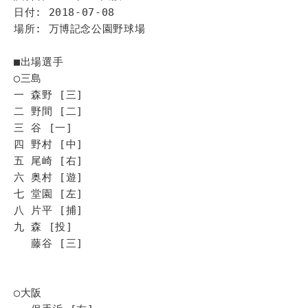
日付: 2018-07-08
場所: 万博記念公園野球場
■出場選手
◯三島
一 森野 [三]
二 野間 [二]
三 谷 [一]
四 野村 [中]
五 尾崎 [右]
六 奥村 [遊]
七 堂園 [左]
八 片平 [捕]
九 森 [投]
藤谷 [三]
◯大阪