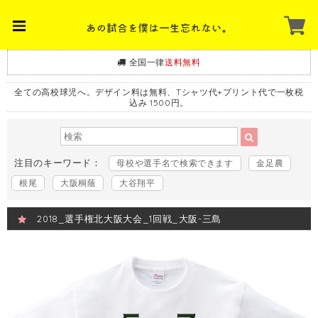
全国一律
送料無料
全ての高校球児へ。デザイン料は無料、Tシャツ代+プリント代で一枚税
込み 1500円。
注目のキーワード：
母校や選手名で検索できます
金足農
根尾
大阪桐蔭
大谷翔平
2018_選手権北大阪大会_1回戦_大阪-三島