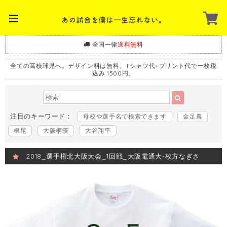
全国一律
送料無料
全ての高校球児へ。デザイン料は無料、Tシャツ代+プリント代で一枚税
込み 1500円。
注目のキーワード：
母校や選手名で検索できます
金足農
根尾
大阪桐蔭
大谷翔平
2018_選手権北大阪大会_1回戦_大阪電通大-枚方なぎさ