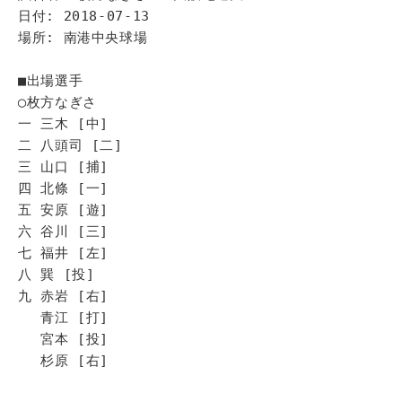
日付: 2018-07-13
場所: 南港中央球場
■出場選手
◯枚方なぎさ
一 三木 [中]
二 八頭司 [二]
三 山口 [捕]
四 北條 [一]
五 安原 [遊]
六 谷川 [三]
七 福井 [左]
八 巽 [投]
九 赤岩 [右]
青江 [打]
宮本 [投]
杉原 [右]