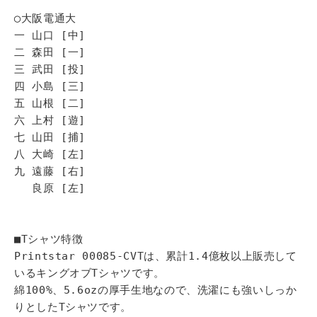
◯大阪電通大
一 山口 [中]
二 森田 [一]
三 武田 [投]
四 小島 [三]
五 山根 [二]
六 上村 [遊]
七 山田 [捕]
八 大崎 [左]
九 遠藤 [右]
良原 [左]
■Tシャツ特徴
Printstar 00085-CVTは、累計1.4億枚以上販売して
いるキングオブTシャツです。
綿100%、5.6ozの厚手生地なので、洗濯にも強いしっか
りとしたTシャツです。