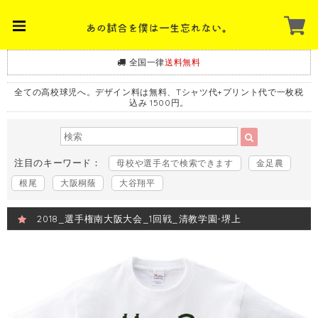
全国一律
送料無料
全ての高校球児へ。デザイン料は無料、Tシャツ代+プリント代で一枚税
込み 1500円。
注目のキーワード：
母校や選手名で検索できます
金足農
根尾
大阪桐蔭
大谷翔平
2018_選手権南大阪大会_1回戦_清教学園-堺上