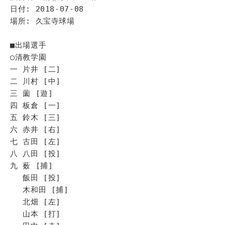
日付: 2018-07-08
場所: 久宝寺球場
■出場選手
◯清教学園
一 片井 [二]
二 川村 [中]
三 薗 [遊]
四 板倉 [一]
五 鈴木 [三]
六 赤井 [右]
七 古田 [左]
八 八田 [投]
九 薮 [捕]
飯田 [投]
木和田 [捕]
北畑 [左]
山本 [打]