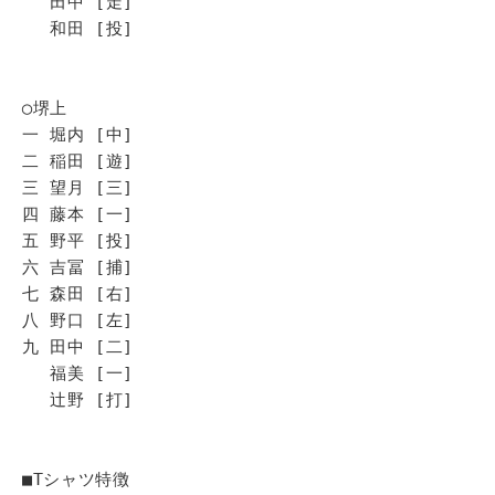
田中 [走]
和田 [投]
◯堺上
一 堀内 [中]
二 稲田 [遊]
三 望月 [三]
四 藤本 [一]
五 野平 [投]
六 吉冨 [捕]
七 森田 [右]
八 野口 [左]
九 田中 [二]
福美 [一]
辻野 [打]
■Tシャツ特徴