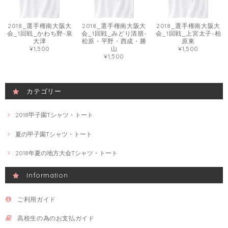
2018_選手権南大阪大
2018_選手権南大阪大
2018_選手権南大阪大
会_1回戦_かわち野-泉
会_1回戦_みどり清朋-
会_1回戦_上宮太子-柏
大津
松原・平野・西成・勝
原東
¥1,500
山
¥1,500
¥1,500
カテゴリー
2018甲子園Tシャツ・トート
夏の甲子園Tシャツ・トート
2018年夏の地方大会Tシャツ・トート
Information
ご利用ガイド
高校生の為のお支払ガイド