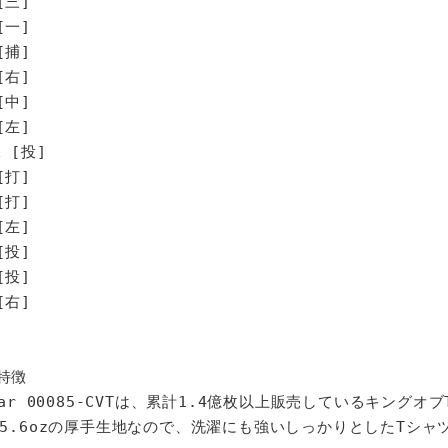
[三]
[一]
[捕]
[右]
[中]
[左]
 [投]
打]
打]
左]
投]
投]
右]
特徴
star 00085-CVTは、累計1.4億枚以上販売しているキングオ
%、5.6ozの厚手生地なので、洗濯にも強いしっかりとしたTシャ