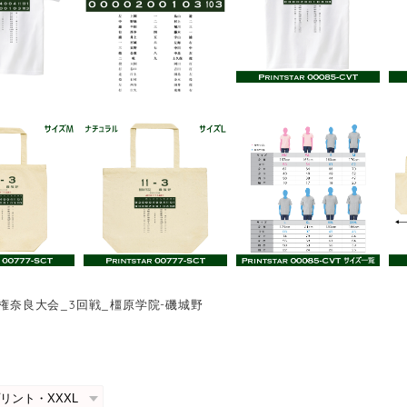
手権奈良大会_3回戦_橿原学院-磯城野
0