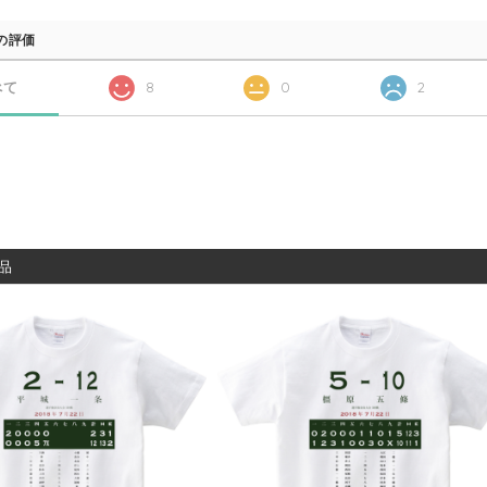
の評価
べて
8
0
2
品