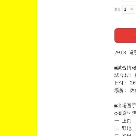
数量
2018_
■試合情
試合名: 
日付: 20
場所: 
■出場選
◯橿原学
一 上岡 
二 野地 
三 平田 