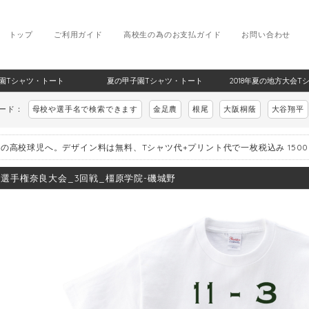
トップ
ご利用ガイド
高校生の為のお支払ガイド
お問い合わせ
甲子園Tシャツ・トート
夏の甲子園Tシャツ・トート
2018年夏の地方大会T
ワード：
母校や選手名で検索できます
金足農
根尾
大阪桐蔭
大谷翔平
の高校球児へ。デザイン料は無料、Tシャツ代+プリント代で一枚税込み 150
8_選手権奈良大会_3回戦_橿原学院-磯城野