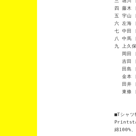
三 堀川 
四 藤木 
五 宇山 
六 左海 
七 中田 
八 中馬 
九 上久保
岡田 [
吉田 [
田島 [
金本 [
田井 [
東條 [
■Tシャツ
Print
綿100