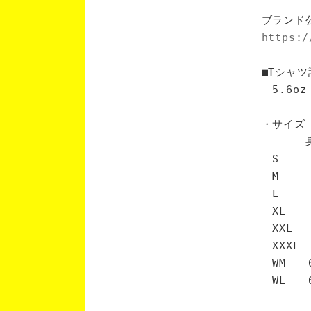
ブランド
https:/
■Tシャツ
5.6oz
・サイズ
身丈 
S 6
M 7
L 7
XL 
XXL 
XXXL
WM 6
WL 6