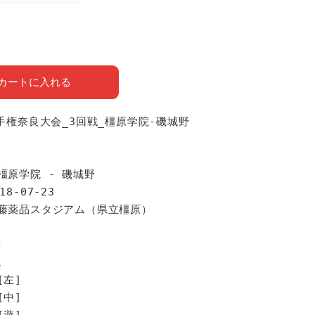
カートに入れる
選手権奈良大会_3回戦_橿原学院-磯城野
報
橿原学院 - 磯城野
18-07-23
佐藤薬品スタジアム（県立橿原）
手
院
[左]
[中]
[遊]