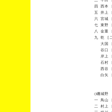
四 西本 
五 井上 
六 宮城 
七 東野 
八 金重 
九 乾 [
大国 [
谷口 [
岸上 [
石村 [
西谷 [
白矢 [
◯磯城野
一 鳥山 
二 村上 