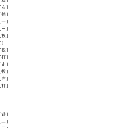
[右]
[捕]
[一]
[三]
[投]
二]
投]
打]
走]
投]
左]
打]
[遊]
[二]