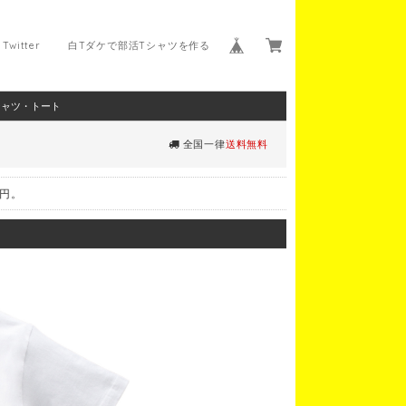
Twitter
白Tダケで部活Tシャツを作る
シャツ・トート
全国一律
送料無料
0円。