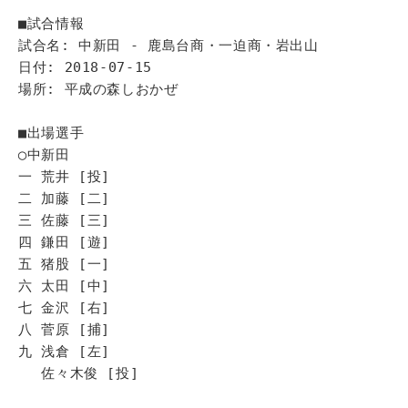
■試合情報
試合名: 中新田 - 鹿島台商・一迫商・岩出山
日付: 2018-07-15
場所: 平成の森しおかぜ
■出場選手
◯中新田
一 荒井 [投]
二 加藤 [二]
三 佐藤 [三]
四 鎌田 [遊]
五 猪股 [一]
六 太田 [中]
七 金沢 [右]
八 菅原 [捕]
九 浅倉 [左]
佐々木俊 [投]