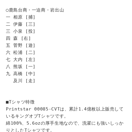
◯鹿島台商・一迫商・岩出山
一 相原 [捕]
二 伊藤 [三]
三 小泉 [投]
四 森 [右]
五 菅野 [遊]
六 松浦 [二]
七 大内 [左]
八 熊坂 [一]
九 高橋 [中]
及川 [走]
■Tシャツ特徴
Printstar 00085-CVTは、累計1.4億枚以上販売して
いるキングオブTシャツです。
綿100%、5.6ozの厚手生地なので、洗濯にも強いしっか
りとしたTシャツです。