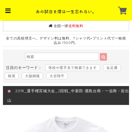
全国一律
送料無料
全ての高校球児へ。デザイン料は無料、Tシャツ代+プリント代で一枚税
込み 1500円。
注目のキーワード：
母校や選手名で検索できます
金足農
根尾
大阪桐蔭
大谷翔平
2018_選手権宮城大会_2回戦_中新田-鹿島台商・一迫商・岩出
山