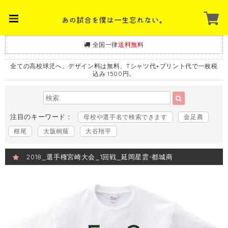
全国一律
送料無料
全ての高校球児へ。デザイン料は無料、Tシャツ代+プリント代で一枚税
込み 1500円。
注目のキーワード：
母校や選手名で検索できます
金足農
根尾
大阪桐蔭
大谷翔平
2018_選手権宮崎大会_1回戦_延岡星雲-都城商