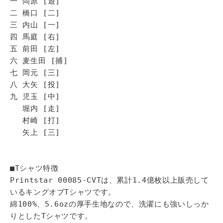
一 岡原 [遊]
二 橋口 [二]
三 内山 [一]
四 馬庭 [右]
五 前田 [左]
六 麦生田 [捕]
七 岡元 [三]
八 大矢 [投]
九 児玉 [中]
堀内 [走]
村崎 [打]
矢上 [三]
■Tシャツ特徴
Printstar 00085-CVTは、累計1.4億枚以上販売して
いるキングオブTシャツです。
綿100%、5.6ozの厚手生地なので、洗濯にも強いしっか
りとしたTシャツです。