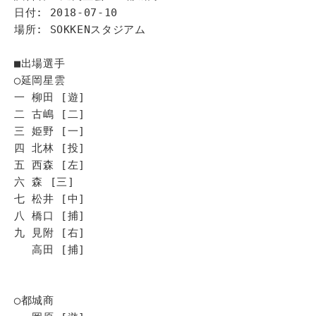
日付: 2018-07-10
場所: SOKKENスタジアム
■出場選手
◯延岡星雲
一 柳田 [遊]
二 古嶋 [二]
三 姫野 [一]
四 北林 [投]
五 西森 [左]
六 森 [三]
七 松井 [中]
八 橋口 [捕]
九 見附 [右]
高田 [捕]
◯都城商