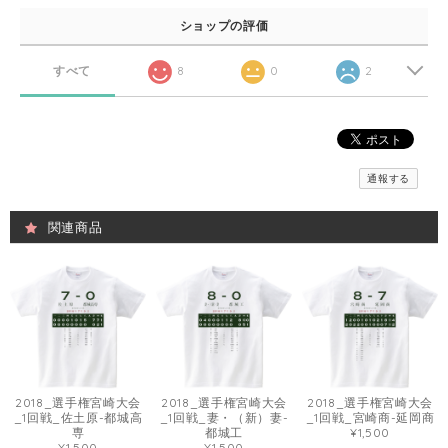
ショップの評価
すべて
8
0
2
通報する
関連商品
2018_選手権宮崎大会
2018_選手権宮崎大会
2018_選手権宮崎大会
_1回戦_佐土原-都城高
_1回戦_妻・（新）妻-
_1回戦_宮崎商-延岡商
専
都城工
¥1,500
¥1,500
¥1,500