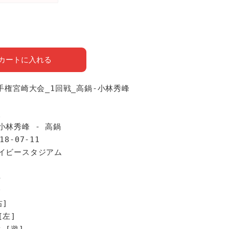
カートに入れる
選手権宮崎大会_1回戦_高鍋-小林秀峰
報
小林秀峰 - 高鍋
18-07-11
アイビースタジアム
手
峰
右]
[左]
 [遊]