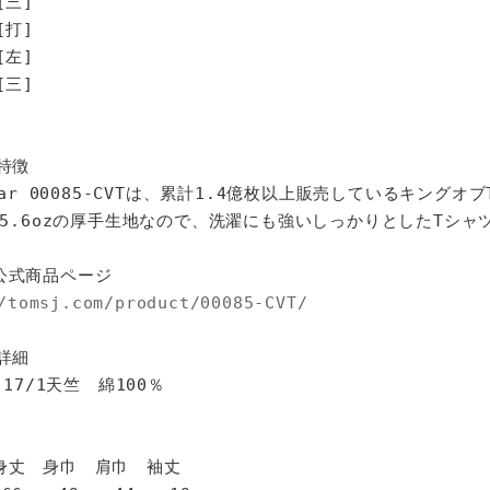
[三]
打]
左]
三]
特徴
star 00085-CVTは、累計1.4億枚以上販売しているキングオ
%、5.6ozの厚手生地なので、洗濯にも強いしっかりとしたTシャ
公式商品ページ
/tomsj.com/product/00085-CVT/
詳細
 17/1天竺 綿100％
身巾 肩巾 袖丈