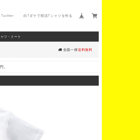
Twitter
白Tダケで部活Tシャツを作る
シャツ・トート
全国一律
送料無料
0円。