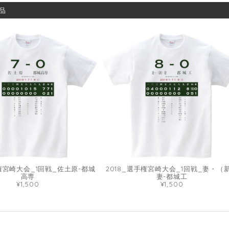
品
手権宮崎大会_1回戦_佐土原-都城
2018_選手権宮崎大会_1回戦_妻・（
高専
妻-都城工
¥1,500
¥1,500