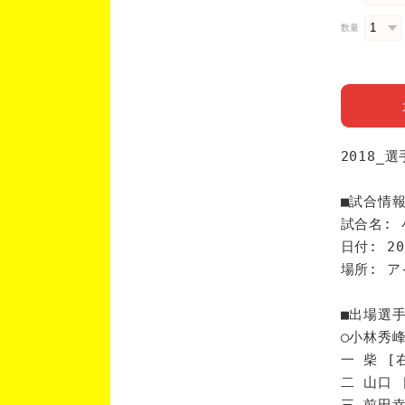
数量
2018_
■試合情
試合名: 
日付: 20
場所: 
■出場選
◯小林秀
一 柴 [
二 山口 
三 前田幸