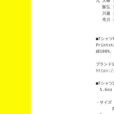
九 大橋 
飯弘 [
川越 [
市川 [
■Tシャツ
Print
綿100
ブランド
https:/
■Tシャツ
5.6oz
・サイズ
身丈 