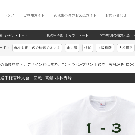
トップ
ご利用ガイド
高校生の為のお支払ガイド
お問い合わせ
甲子園Tシャツ・トート
夏の甲子園Tシャツ・トート
2018年夏の地方大会T
ワード：
母校や選手名で検索できます
金足農
根尾
大阪桐蔭
大谷翔平
の高校球児へ。デザイン料は無料、Tシャツ代+プリント代で一枚税込み 150
8_選手権宮崎大会_1回戦_高鍋-小林秀峰