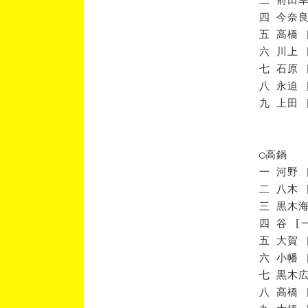
四 今奈良
五 高橋 
六 川上 
七 石原 
八 永迫 
九 上田 
◯高鍋
一 河野 
二 八木 
三 黒木海
四 谷 [
五 大賀 
六 小幡 
七 黒木広
八 高橋 