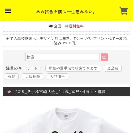
全国一律
送料無料
全ての高校球児へ。デザイン料は無料、Tシャツ代+プリント代で一枚税
込み 1500円。
注目のキーワード：
母校や選手名で検索できます
金足農
根尾
大阪桐蔭
大谷翔平
2018_選手権宮崎大会_2回戦_富島-日向工・都農