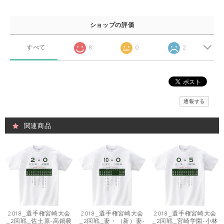
ショップの評価
すべて
8
0
2
通報する
関連商品
2018_選手権宮崎大会
2018_選手権宮崎大会
2018_選手権宮崎大会
_2回戦_佐土原-高鍋農
_2回戦_妻・（新）妻-
_2回戦_宮崎学園-小林