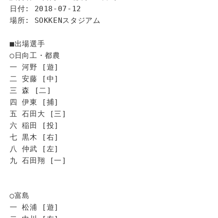
日付: 2018-07-12
場所: SOKKENスタジアム
■出場選手
◯日向工・都農
一 河野 [遊]
二 安藤 [中]
三 森 [二]
四 伊東 [捕]
五 石田大 [三]
六 稲田 [投]
七 黒木 [右]
八 仲武 [左]
九 石田翔 [一]
◯富島
一 松浦 [遊]