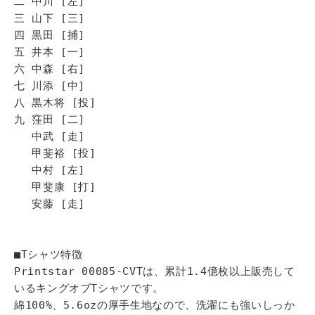
二 中川 [左]
三 山下 [三]
四 黒田 [捕]
五 井本 [一]
六 中森 [右]
七 川添 [中]
八 黒木将 [投]
九 窪田 [二]
中武 [走]
甲斐裕 [投]
中村 [左]
甲斐康 [打]
安藤 [走]
■Tシャツ特徴
Printstar 00085-CVTは、累計1.4億枚以上販売して
いるキングオブTシャツです。
綿100%、5.6ozの厚手生地なので、洗濯にも強いしっか